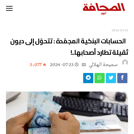
2024-07-23
الحسابات البنكية المجمّدة : تتحوّل إلى ديون
ثقيلة تطارد أصحابها..!
سميحة الهلالي
2024-07-23
3٬077