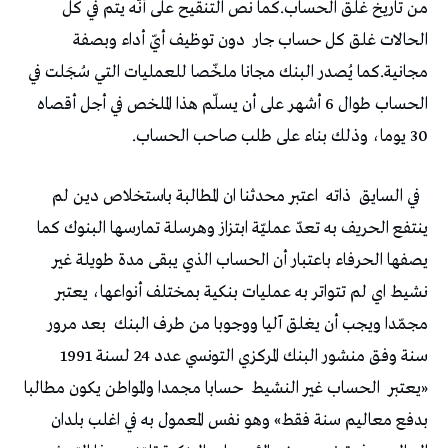
من تاريخ غلق الحساب.كما نص التنقيح على أنّه يتم في كل
الحالات غلق كل حساب جار
دون توظيف أيّ أداء وبصفة
مجانية.كما يُصدر البنك مجانا ملخّصا للعمليات التي سُجَلت في
الحساب طوال 6 أشهر على أن يسلّم هذا الملخص في أجل أقصاه
30 يوما، وذلك بناء على طلب صاحب الحساب.
في السايق
ذاته
اعتبر محدثنا ان المطالبة باستخلاص دين لم
ينتفع الحريف به تعدّ عمليّة ابتزاز وهرسلة تمارسها البنوك كما
يصفها الحرفاء باعتبار أن الحساب الذي يبقى مدة طويلة غير
نشيط اي لم تتواتر به عمليات بنكية بمختلف أنواعها، يعتبر
مجمّدا ويجب أن يغلق آليا ووجوبا من طرف البنك
بعد مرور
سنة وفق منشور البنك المركزي التونسي عدد 24 لسنة 1991
«يعتبر
الحساب غير النشيط
حسابا مجمدا والمواطن يكون مطالبا
بدفع معاليم سنة فقط» وهو نفس المعمول به في اغلب بلدان