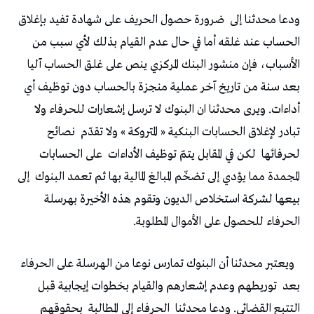
ودعا محدثنا إلى
ضرورة حصول الحريف على شهادة تفيد بإغلاق
الحساب عند غلقه أما في حال عدم القيام بذلك لأي سبب من
الأسباب، فإن منشور البنك المركزي ينص على غلق الحساب آليا
بعد سنة من تاريخ آخر عملية منجزة بالحساب دون توظيف أي
أداءات. ويرى محدثنا ان البنوك لا ترسل إشعارات للحرفاء ولا
تبادر لإغلاق الحسابات البنكية « المتروكة » ولا تقدّم
نصائح
لحرفائها
لكن في المقابل يتمّ توظيف الأداءات
على الحسابات
المجمدة مما يؤدي إلى تضخّم المبالغ المالية بها ثم تعمد البنوك
إلى
بيعها لشركة استخلاص الديون وتقوم هذه الأخيرة بهرسلة
الحرفاء للحصول على الأموال المطلوبة.
ويعتبر محدثنا أن البنوك تمارس نوعا من الهرسلة على الحرفاء
بعد
توريطهم وعدم إشعارهم والقيام بخطوات إيجابية قبل
التتبع القضائي. ودعا محدثنا
الحرفاء إلى المطالبة
بحقوقهم