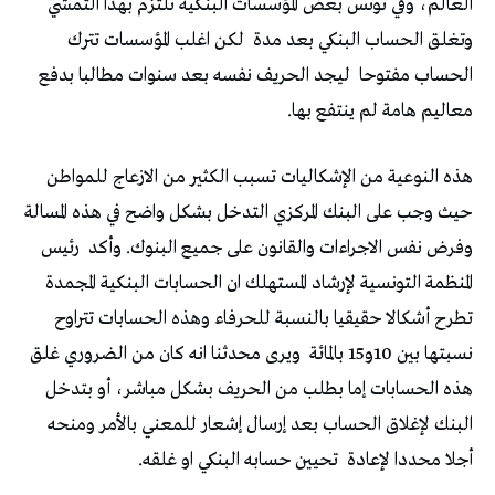
العالم، وفي تونس بعض المؤسسات البنكية تلتزم بهذا التمشي
وتغلق الحساب البنكي بعد مدة
لكن اغلب المؤسسات تترك
الحساب مفتوحا
ليجد الحريف نفسه بعد سنوات مطالبا بدفع
معاليم هامة لم ينتفع بها.
هذه النوعية من الإشكاليات تسبب الكثير من الازعاج للمواطن
حيث وجب على البنك المركزي التدخل بشكل واضح في هذه المسالة
وفرض نفس الاجراءات والقانون على جميع البنوك. وأكد
رئيس
المنظمة التونسية لإرشاد المستهلك ان الحسابات البنكية المجمدة
تطرح أشكالا حقيقيا بالنسبة للحرفاء وهذه الحسابات تتراوح
نسبتها بين 10و15 بالمائة
ويرى محدثنا انه كان من الضروري غلق
هذه الحسابات إما بطلب من الحريف بشكل مباشر، أو بتدخل
البنك لإغلاق الحساب بعد إرسال إشعار للمعني بالأمر ومنحه
أجلا محددا لإعادة
تحيين حسابه البنكي او غلقه.