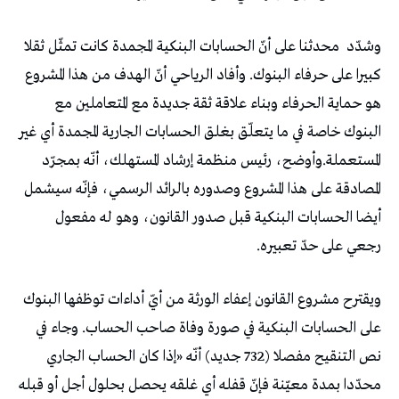
وشدّد
محدثنا على أنّ الحسابات البنكية المجمدة كانت تمثّل ثقلا
كبيرا على حرفاء البنوك. وأفاد الرياحي أنّ الهدف من هذا المشروع
هو حماية الحرفاء وبناء علاقة ثقة جديدة مع المتعاملين مع
البنوك خاصة في ما يتعلّق بغلق الحسابات الجارية المجمدة أي غير
المستعملة.وأوضح، رئيس منظمة إرشاد المستهلك، أنّه بمجرّد
المصادقة على هذا المشروع وصدوره بالرائد الرسمي، فإنّه سيشمل
أيضا الحسابات البنكية قبل صدور القانون، وهو له مفعول
رجعي على حدّ تعبيره.
ويقترح مشروع القانون إعفاء الورثة من أيّ أداءات توظفها البنوك
على الحسابات البنكية في صورة وفاة صاحب الحساب. وجاء في
نص التنقيح مفصلا (732 جديد) أنّه «إذا كان الحساب الجاري
محدّدا بمدة معيّنة فإنّ قفله أي غلقه يحصل بحلول أجل أو قبله