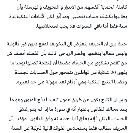
كاملة
لحماية أنفسهم من الابتزاز و التخويف والهرسلة وأن
يطالبوا بكشف حساب تفصيلي ومدقّق لكل الأداءات البنكية لمدة
سنة فقط أما باقي السنوات فلا يجب استخلاصها.
حيث يرى ان الحريف يتعرّض إلى التخويف لدفع ديون غير قانونية
وليس مطالبا بدفعها. وفسر الرياحي
ذلك بأن القضاء أنصف كل
من تقدم بشكوى من الحرفاء مضيفا أن المنظمة تصلها يوميا ما
يفوق 20 شكاية من المواطنين تتمحور حول الحسابات المجمدة
وقضايا التتبع البنكية وهي أرقام تعد مهولة على حد تعبيره.
وبين ان التتبع يكون عن طريق عدول تنفيذ لدفع الديون وهو ما
يعد مخالفا للقانون باعتبار أنه في صورة ما إذا لم يتم إغلاق
الحساب البنكي فإنه يغلق آليا بعد سنة وفق القانون، مؤكدا بأن
الحريف مطالب فقط باستخلاص الفوائد المالية المترتبة عن السنة