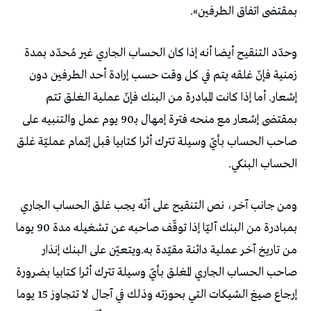
بمقتضى اتفاق الطرفين».
وحدّد التنقيح أيضا أنه إذا كان الحساب الجاري غير مُحدّد بمدة
زمنية فإنّ غلقه يتم في كل وقت حسب إرادة أحد الطرفين دون
إشعار. أما إذا كانت المبادرة من البنك فإنّ عملية الغلق تتم
بمقتضى إشعار مع منحه فترة إمهال بـ90 يوم عمل والتنبيه على
صاحب الحساب بأيّ وسيلة تترك أثرا كتابيا قبل إتمام عمليّة غلق
الحساب البنكي.
ومن جانب آخر، نص التنقيح على أنّه يجب غلق الحساب الجاري
بمبادرة من البنك آليّا إذا توقّف صاحبه عن تشغيله مدة 90 يوما
من تاريخ آخر عملية دائنة مقيّدة به.ويتعيّن على البنك إنذار
صاحب الحساب الجاري المغلق بأيّ وسيلة تترك أثرا كتابيا بضرورة
إرجاع صيغ الشيكات التي بحوزته وذلك في آجال لا تتجاوز 15 يوما