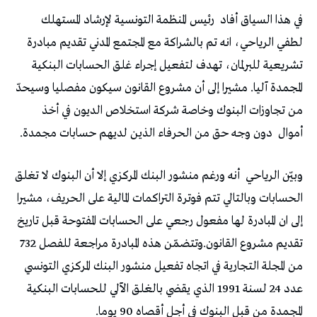
في هذا السياق أفاد
رئيس المنظمة التونسية لإرشاد المستهلك
لطفي الرياحي، انه تم بالشراكة مع المجتمع المدني تقديم مبادرة
تشريعية للبرلمان، تهدف لتفعيل إجراء غلق الحسابات البنكية
المجمدة آليا. مشيرا إلى أن مشروع القانون سيكون مفصليا وسيحدّ
من تجاوزات البنوك وخاصة شركة استخلاص الديون في أخذ
أموال
دون وجه حق من الحرفاء الذين لديهم حسابات مجمدة.
وبيّن الرياحي
أنه ورغم منشور البنك المركزي إلا أن البنوك لا تغلق
الحسابات وبالتالي تتم فوترة التراكمات المالية على الحريف، مشيرا
إلى ان المبادرة لها مفعول رجعي على الحسابات المفتوحة قبل تاريخ
تقديم مشروع القانون.وتتضمّن هذه المبادرة مراجعة للفصل 732
من المجلة التجارية في اتجاه تفعيل منشور البنك المركزي التونسي
عدد 24 لسنة 1991 الذي يقضي بالغلق الآلي للحسابات البنكية
المجمدة من قبل البنوك في أجل أقصاه 90 يوما.