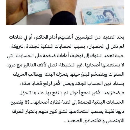
يجد العديد
من التونسيين
أنفسهم أمام المحاكم، أو في متاهات
لم تكن في الحسبان، بسبب الحسابات البنكية المجمّدة ـ المتروكة ـ
حيث تعمد البنوك إلى توظيف أداءات ضخمة على الحسابات التي
لا يستعملها أصحابها ـ غير النشيطة ـ تصل لآلاف الدنانير مع مرور
السنوات وبتضخّم المبلغ حينها يتحرّك البنك
ويطالب الحريف
بسداد دين الحساب المجمّد ويصل الأمر لرفع قضايا ضدّه،
فيضطرّ هذا الأخير لدفع أموال لم ينتفع بها. عندها تتحوّل
الحسابات البنكية المجمدة إلى لعنة تطارد أصحابها…؟!! وتصبح
ديونا ثقيلة يصعب استخلاصها لشق كبير منهم باعتبار الظرف
الاجتماعي والاقتصادي الصعب…