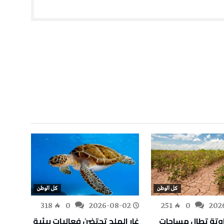
كل الوطن
كل الوطن
-02
318
0
2026-08-02
251
0
202
اوتة تطال مساحات
غار الملح تحتضن فعاليات بيئية