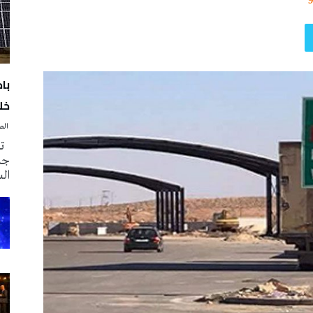
با
خلا
‭ ‬الصحافة‭ ‬اليوم
تم
جدي
ال