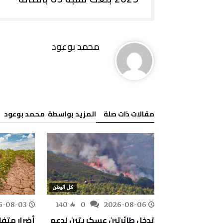
محمد بوعود
‫مقالات ذات صلة‬
‫‫المزيد بواسطة‬ ‬ محمد بوعود
كل الوطن
كل الوطن
6-08-03
140
0
2026-08-06
154
0
ف أشغال
تدخل طائرتين عسكريتين لدعم
أضرار متف