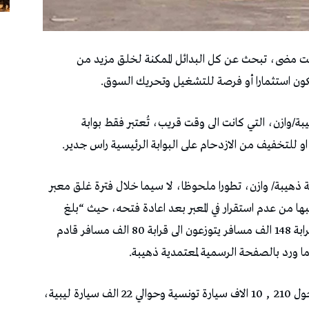
قت مضى، تبحث عن كل البدائل الممكنة لخلق مزيد من
كون استثمارا أو فرصة للتشغيل وتحريك السوق.
يبة/وازن، التي كانت الى وقت قريب، تُعتبر فقط بوابة
 او للتخفيف من الازدحام على البوابة الرئيسية راس جدير.
 ذهيبة/ وازن، تطورا ملحوظا، لا سيما خلال فترة غلق معبر
ا من عدم استقرار في المعبر بعد اعادة فتحه، حيث “بلغ
العدد الجملي للمسافرين خلال شهر جوان مثلا قرابة 148 الف مسافر يتوزعون الى قرابة 80 الف مسافر قادم
كما سجلت مصالح الديوانة خلال ذات الشهر، دخول 210 ٫ 10 الاف سيارة تونسية وحوالي 22 الف سيارة ليبية،