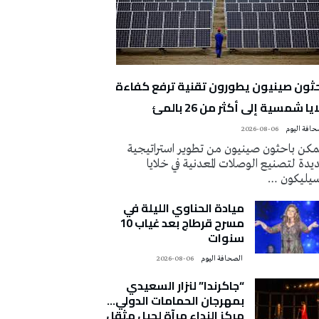
حثون صينيون يطورون تقنية ترفع كفاءة
يا شمسية إلى أكثر من 26 بالمئ
2026-08-06
كن باحثون صينيون من تطوير استراتيجية
دة لتصنيع الوصلات المعدنية في خلايا
سيليكون …
ميادة الحناوي الليلة في
مسرح قرطاج بعد غياب 10
سنوات
‭ ‬الصحافة‭ ‬اليوم
2026-08-06
“جاكرندا” لنزار السعيدي
بمهرجان الحمامات الدولي…
مركز النداء مرآة لجيل مثقل