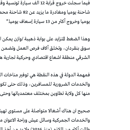
يوميا وخروج أكثر من 13 سيارة إسعاف يوميا.”
وهذا الضغط المتزايد على بوابة ذهيبة /وازن يمك
سوق بنقردان، وتخلق ألاف فرص العمل وتضمن الح
الشرقي منطقة اشعاع اقتصادي وحركية تجارية ها
فمهمة الدولة في هذه النقطة هي توفير مناخات الع
والخدمات الضرورية للمسافرين، وذلك حتى تكو
منها كل ولاية تطاوين بمختلف معتمدياتها وحتى الو
صحيح ان هناك أشغالا متواصلة على مستوى تهيئة ا
والخدمات الجمركية وسائل عيش وراحة الاعوان من 
طالت أكثر من اللازم (منذ