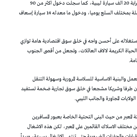
فيما سجلت خروج قرابة 12 الف سيارة تونسية وقرابة 20 الف سيارة ليبية، كما سجلت دخول اكثر من 90
شاحنة يوميا ومغادرة ما يزيد عن 82 شاحنة محملة بمختلف السلع يوميا، ودخول ما معدله 14 سيارة إسعاف
ن استغلاله على أحسن واجه في خلق سوق اقتصادية هامة توازي
ياة الكريمة لالاف العائلات، وتجعل من أقصى الجنوب
مة.
مل والبنية الاساسية للسلاسة المرورية وسهولة التنقل
ن طرفا وشريكا مشجعا في خلق سوق تجارية ضخمة تستفيد
لايات المجاورة والجانب الليبي.
لمعبر من حيث البنى التحتية الخاصة بعبور المسافرين
مختلف الاسلاك القائمين على المعبر، لكن هذه الاشغال
 2016) ولا بد من أخذ القرارات والمحفزات الضرورية حتى تنتهي الاشغال بسرعة، ويبدأ