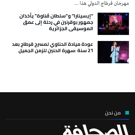
مهرجان قرطاج الدولي هذا …
“إيسينارا” و”سلطان ڤناوة” يأخذان
جمهور بوقرنين في رحلة إلى عمق
الموسيقى الجزائرية
عودة ميادة الحناوي لمسرح قرطاج بعد
21 سنة :سهرة الحنين للزمن الجميل
تونس الطقس
من نحن