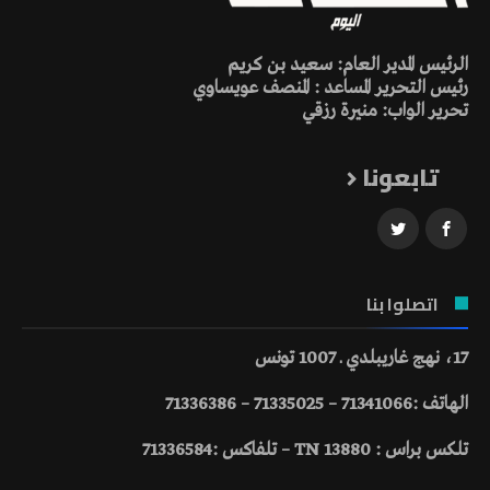
الرئيس المدير العام: سعيد بن كريم
رئيس التحرير المساعد : المنصف عويساوي
تحرير الواب: منيرة رزقي
تابعونا
اتصلوا بنا
17، نهج غاريبلدي ـ 1007 تونس
الهاتف :71341066 – 71335025 – 71336386
تلكس براس : 13880 TN – تلفاكس :71336584