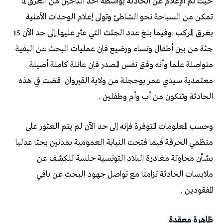
حيث تم الإعلام عن الحادثة بواسطة أحد الناجين من الغرق لما
تمكن من السباحة نحو الشاطئ وتولى إعلام الوحدات الأمنية
بغرق المركب .وفيما بلغ عدد الجثث التي عثر عليها إلى حد الآن 15
جثة من بين أطفال ونساء ورضيع فإن عمليات البحث عن البقية
متواصلة علما وأنه وفق نفس المصدر فإن عائلة كاملة أصيلة
معتمدية سيدي عمر بوحجلة من ولاية القيروان قضت في هذه
الحادثة وتتكون من أب وأم وطفلين .
وحسب المعلومات المتوفرة فإنه إلى حد الآن لم يتم العثور على
منظمي الحرقة فيما فتحت النيابة العمومية بمدنين بحثا عدليا
بشأن محاولة مغادرة البلاد التونسية خلسة للكشف عن
ملابسات الحادثة تزامنا مع تواصل جهود البحث عن باقي
المفقودين .
ظاهرة معقدة