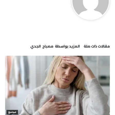
‫مقالات ذات صلة‬
‫‫المزيد بواسطة‬ ‬ مصباح ‭ ‬الجدي
مجتمع