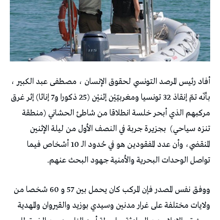
أفاد رئيس المرصد التونسي لحقوق الإنسان ، مصطفى عبد الكبير ،
بأنّه تمّ إنقاذ 32 تونسيا ومغربيّيْن إثنيْن (25 ذكورا و7 إناثا) إثر غرق
مركبهم الذي أبحر خلسة انطلاقا من شاطئ الحشاني (منطقة
تنزه سياحي) بجزيرة جربة في النصف الأول من ليلة الإثنين
المنقضي، وأن عدد المفقودين هو في حُدود الـ 10 أشخاص فيما
تواصل الوحدات البحرية والأمنية جهود البحث عنهم.
ووفق نفس المصدر فإن المركب كان يحمل بين 57 و 60 شخصا من
ولايات مختلفة على غرار مدنين وسيدي بوزيد والقيروان والمهدية