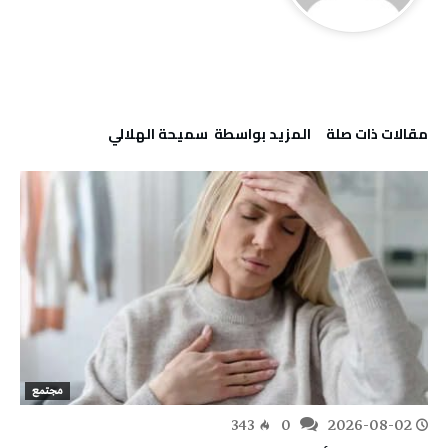
‫مقالات ذات صلة‬
‫‫المزيد بواسطة‬ ‬ سميحة الهلالي
مجتمع
343
0
2026-08-02