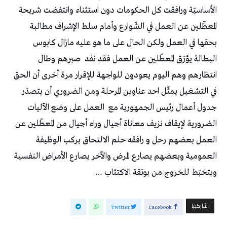
الأساسيّة ورافقت كل الحكومات دون استثناء وانتفضت شريحة
المعطّلين عن العمل في الشّوارع وأمام سلط الإشراف مطالبة
بحقها في العمل ولكن الحال على ما هو عليه مازال كابوس
البطالة يؤرّق المعطّلين عن العمل فقد نفد
صبرهم وطال
انتظارهم وهم اليوم يعودون للواجهة للإقرار مرة أخرى أن الحق
في التشغيل يمثّل احد عناوين المرحلة ومن الضروري أن يتصدّر
جدول أعمال رئيس الجمهورية مع
العمل على وضع الآليات
الضرورية لإيقاف نزيف معاناة أجيال وراء أجيال من المعطّلين عن
العمل بعضهم رحل و رافقه حلم الالتحاق بركب الوظيفة
العمومية وبعضهم يصارع المرض والآخر يصارع الأمراض النفسية
ويتخبّط للخروج من بوتقة الاكتئاب …
‫‫ شاركها‬
Twitter
Facebook