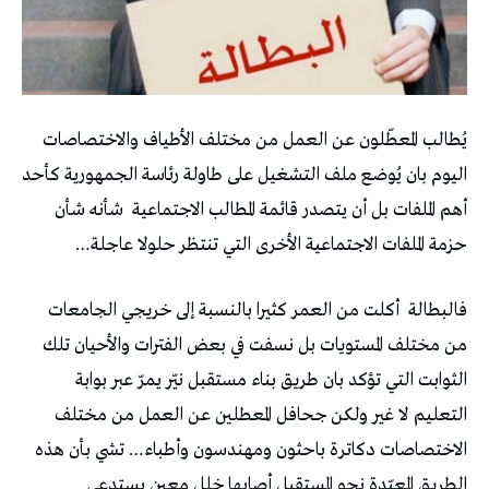
يُطالب المعطّلون عن العمل من مختلف الأطياف والاختصاصات
اليوم بان يُوضع ملف التشغيل على طاولة رئاسة الجمهورية كأحد
أهم الملفات بل أن يتصدر قائمة المطالب الاجتماعية
شأنه شأن
حزمة الملفات الاجتماعية الأخرى التي تنتظر حلولا عاجلة…
فالبطالة
أكلت من العمر كثيرا بالنسبة إلى خريجي الجامعات
من مختلف المستويات بل نسفت في بعض الفترات والأحيان تلك
الثوابت التي تؤكد بان طريق بناء مستقبل نيّر يمرّ عبر بوابة
التعليم لا غير ولكن جحافل المعطلين عن العمل من مختلف
الاختصاصات دكاترة باحثون ومهندسون وأطباء… تشي بأن هذه
الطريق المعبّدة نحو المستقبل أصابها خلل معين يستدعي