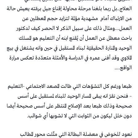
العلاج..بل ربما بلغنا مرحلة محاولة إقناع جيل برمّته يعيش حالة
من الارتباك أمام
مشهدية مؤلمة لتزايد حجم المعطلين عن
العمل…ومثال ذلك على سبيل الذكر لا الحصر كيف لدكتور
باحث معطل عن العمل أن يُقنع ابنه أن التعليم هو المسلك
الوحيد والمنارة الحقيقيّة لبناء المستقبل في حين وانه يشتغل في بيع
الملاوي وقد أفنى عمره في الدراسة والأمثلة متعدّدة تعكس مرارة
الواقع….
طبعا ورغم كل التشوّهات التي طالت المصعد الاجتماعي -التعليم
– فنحن نقرّ انه يبقى المسار الوحيد للبناء لمستقبل على أسس
صحيحة وذلك طبعا بعد الإصلاح المنتظر على أسس صحيحة أيضا
دون خلل ليكون من الثوابت التي لا تشوبها أي شوائب.
نعود للخوض في معضلة البطالة التي مثّلت محور المطالب