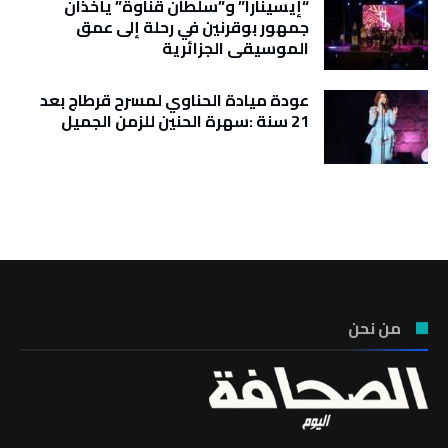
“إيسينارا” و”سلطان ڤناوة” يأخذان
جمهور بوقرنين في رحلة إلى عمق
الموسيقى الجزائرية
عودة ميادة الحناوي لمسرح قرطاج بعد
21 سنة :سهرة الحنين للزمن الجميل
تونس الطقس
من نحن