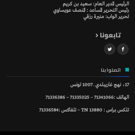
الرئيس المدير العام: سعيد بن كريم
رئيس التحرير المساعد : المنصف عويساوي
تحرير الواب: منيرة رزقي
تابعونا
اتصلوا بنا
17، نهج غاريبلدي ـ 1007 تونس
الهاتف :71341066 – 71335025 – 71336386
تلكس براس : 13880 TN – تلفاكس :71336584