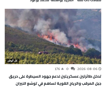
‫مقالات ذات صلة‬
‫‫المزيد بواسطة‬ ‬ محمد بوعود
كل الوطن
176
0
2026-08-06
تدخل طائرتين عسكريتين لدعم جهود السيطرة على حريق
جبل المرقب والرياح القوية تساهم في توسّع النيران