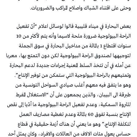
وحتى على اقتناء الشباك واصلاح المراكب والضروريات.
بعض البحارة في ميناء قليبية قالوا لوسائل اعلام “أنّ تفعيل
الراحة البيولوجية ضرورة ملحة لاسيما وأنه يتم لأكثر من 10
سنوات اقتطاع 1 بالمائة من مداخيل البحارة في سوق الجملة
لتوجيهها لصندوق الراحة البيولوجية لكن دون التمتع بها، معربا
عن أمله في أن تتخذ السلط المعنية إجراءات جديدة لدعم البحارة
وتمتيعهم بالراحة البيولوجية التي ستمكن من توفير الإنتاج”.
وهو ما يتفق فيه معهم أغلب صيادي السواحل التونسية من
طبرقة الى البيبان، والذين يجمعون على أن “الاستغلال المفرط
للثروة السمكية، وعدم تفعيل الراحة البيولوجية ما أدّيا إلى نقص
الإنتاج بنسبة تفوق 60 بالمائة وعدم تغطية مصاريف العمل
لتكلفة الإنتاج.” وهو ما يعني أن هناك أزمة حقيقية في قطاع
حساس يعول مئات الالاف من العائلات والافراد، وكان يمثل أحد