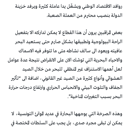
روافد الاقتصاد الوطني ويشغّل يدا عاملة كثيرة ويرفد خزينة
الدولة بنصيب محترم من العملة الصعبة.
بعض المراقبين يرون أن هذا القطاع لا يمكن تداركه الا بتفعيل
الراحة البيولوجية وتطبيقها بشكل صارم حتى يستعيد البحر
عافيته ويعود الى سالف نشاطه متى ما تتوفر فيه الاسماك
والاحياء البحرية التي توشك الان على الانقراض نتيجة عدة عوامل
لعل أهمها الاستنزاف غير المنطقي للبحر من خلال الصيد
العشوائي وأنواع كثيرة من الصيد غير القانوني، اضافة الى “تأثير
الجفاف والتلوث البيئي والانحباس الحراري وارتفاع درجات حرارة
البحر بسبب التغيرات المناخية”.
وهذه الصرخة التي يوجهها البحارة في عديد الموانئ التونسية، لا
يمكن ان تبقى مجرد صدى، بل يجب على السلطات المختصة في