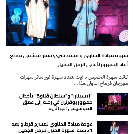
سهرة ميادة الحناوي و محمد خيري: سفر دمشقي ممتع
أعاد الجمهور لأغاني الزمن الجميل
كانت سهرة الخميس 6 اوت 2026 سهرة غير سائر سهرات
مهرجان قرطاج الدولي هذا …
“إيسينارا” و”سلطان ڤناوة” يأخذان
جمهور بوقرنين في رحلة إلى عمق
الموسيقى الجزائرية
عودة ميادة الحناوي لمسرح قرطاج بعد
21 سنة :سهرة الحنين للزمن الجميل