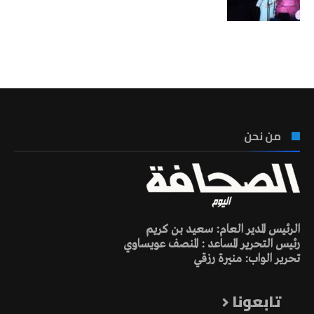
تونس الطقس
من نحن
الرئيس المدير العام: سعيد بن كريم
رئيس التحرير المساعد : المنصف عويساوي
تحرير الواب: منيرة رزقي
تابعونا