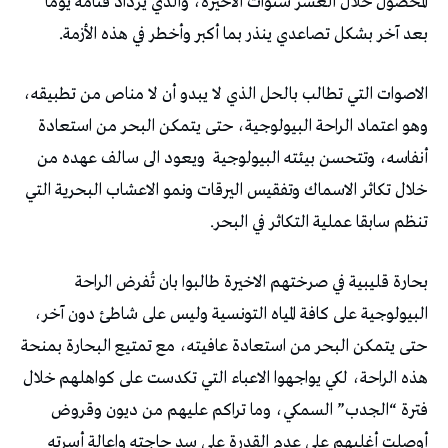
المحصول خلال العشر سنوات الاخيرة، والذي يزداد قتامة يوما
بعد آخر بشكل تصاعدي ينذر بما أكبر وأخطر في هذه الأزمة.
الاصوات التي تطالب بالحل الذي لا يبدو أن لا مناص من تطبيقه،
وهو اعتماد الراحة البيولوجية، حتى يتمكن البحر من استعادة
أنفاسه، وتتحسن بيئته البيولوجية
ويعود الى سالف عهده من
خلال تكاثر الاسماك وتفقيس اليرقات ونمو الاعشاب البحرية التي
تنظم سابقا عملية التكاثر في البحر.
بحارة قليبية في صرختهم الاخيرة طالبوا بان تُفرض الراحة
البيولوجية على كافة المياه التونسية وليس على شاطئ دون آخر،
حتى يتمكن البحر من استعادة عافيته، مع تمتيع البحارة بمنحة
هذه الراحة، لكي يواجهوا الاعباء التي تكدست على كواهلهم خلال
فترة “الجدب” السمكي، وما تراكم عليهم من ديون وقروض
أوصلت أغلبهم على عدم القدرة على سد حاجته واعالة أسرته