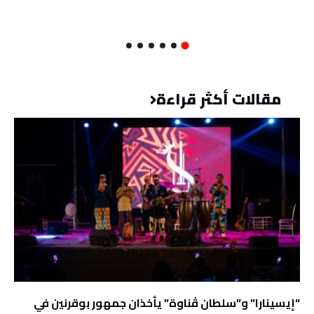
مقالات أكثر قراءة
“إيسينارا” و”سلطان ڤناوة” يأخذان جمهور بوقرنين في