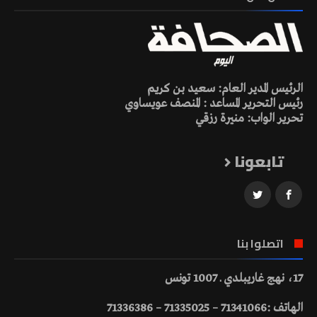
الرئيس المدير العام: سعيد بن كريم
رئيس التحرير المساعد : المنصف عويساوي
تحرير الواب: منيرة رزقي
تابعونا
اتصلوا بنا
17، نهج غاريبلدي ـ 1007 تونس
الهاتف :71341066 – 71335025 – 71336386