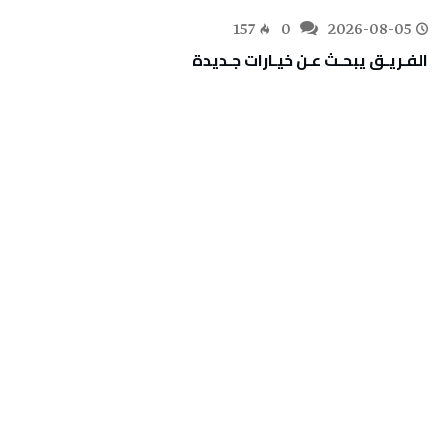
157
0
2026-08-05
الفـريـق‭ ‬يبحـث‭ ‬عـن‭ ‬خيـارات‭ ‬جـديدة