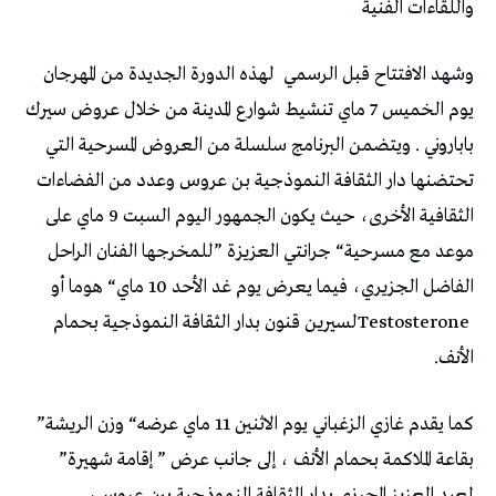
‬واللقاءات‭ ‬الفنية
وشهد‭ ‬الافتتاح‭ ‬قبل‭ ‬الرسمي‭
‬الفاضل‭ ‬الجزيري،‭ ‬فيما‭ ‬يعرض‭ ‬يوم‭ ‬غد‭ ‬الأحد‭ ‬10‭ ‬ماي‭ “‬هوما‭ ‬أو‭
‬الأنف‭.‬
كما‭ ‬يقدم‭ ‬غازي‭ ‬الزغباني‭ ‬يوم‭ ‬الاثنين‭ ‬11‭ ‬ماي‭ ‬عرضه‭ “‬وزن‭ ‬الريشة‭”
‬بقاعة‭ ‬الملاكمة‭ ‬بحمام‭ ‬الأنف‭ ‬،‭ ‬إلى‭ ‬جانب‭ ‬عرض‭ ” ‬إقامة‭ ‬شهيرة‭ ”
‬لعبد‭ ‬العزيز‭ ‬المحرزي‭ ‬بدار‭ ‬الثقافة‭ ‬النموذجية‭ ‬ببن‭ ‬عروس،‭