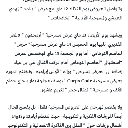
‬العياشي‭ ‬والمسرحية‭ ‬الأردنية‭ ” ‬الخادمات‭ ” ..‬
‬القديري‭
‬تليها‭ ‬يوم‭ ‬الخميس‭ ‬14‭ ‬ماي‭ ‬عرض‭ ‬مسرحية‭ “‬جرس‭”
‬بعرض‭ ‬مسرحية‭
‬الأنف‭ ‬و‭ ‬مسرحية‭ ” ‬تمثال‭ ‬حجر‭” ‬لكريم‭ ‬عاشور‭.‬
‬أيضاً‭ ‬للورشات‭ ‬الفكرية‭ ‬والتكوينية،‭ ‬حيث‭ ‬تنتظم‭ ‬أيام‭ ‬12و13و14‭