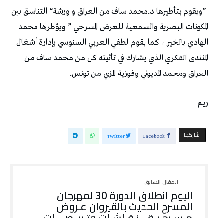
‬العراق‭ ‬ومحمد‭ ‬المديوني‭ ‬وفوزية‭ ‬المزي‭ ‬من‭ ‬تونس‭.‬
ريـم‭ ‬
‫‫ شاركها‬
Twitter
Facebook
اليوم انطلاق الدورة 30 لمهرجان
المسرح الحديث بالقيروان عـروض
مـسـرحـيـة .. نـقـاشـات وتـربــصــــات