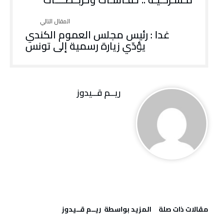
غدا : رئيس مجلس العموم الكندي
يؤدّي زيارة رسمية إلى تونس
ريــم قــيدوز
‫مقالات ذات صلة‬
‫‫المزيد بواسطة‬ ‬ ريــم قــيدوز