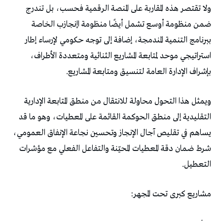
‬بإشراف‭ ‬الإدارة‭ ‬العامة‭ ‬لتنسيق‭ ‬ومتابعة‭ ‬المشاريع‭.‬
‬التعطيل‭.‬
مشاريع‭ ‬كبرى‭ ‬تحت‭ ‬المجهر‭: ‬