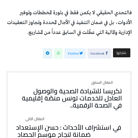
‬الإدارية‭ ‬والمالية‭ ‬التي‭ ‬عطّلت‭ ‬في‭ ‬السابق‭ ‬عدداً‭ ‬من‭ ‬المشاريع‭. ‬
‫‫ شاركها‬
Twitter
Facebook
‬في‭ ‬الصحة‭ ‬الرقمية‭..‬
‬ضمانة‭ ‬لنجاح‭ ‬موسم‭ ‬الحصاد‭ ‬