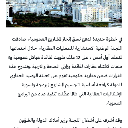
‬المنعقد‭ ‬أول‭ ‬أمس‭ ‬،‭ ‬على‭ ‬12‭ ‬ملف‭ ‬تفويت‭ ‬لفائدة‭ ‬هياكل‭ ‬عمومية‭ ‬و3‭
‬التنموية‭.‬