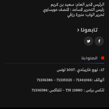
الرئيس المدير العام: سعيد بن كريم
رئيس التحرير المساعد : المنصف عويساوي
تحرير الواب: منيرة رزقي
تابعونا
اتصلوا بنا
17، نهج غاريبلدي ـ 1007 تونس
الهاتف :71341066 – 71335025 – 71336386
تلكس براس : 13880 TN – تلفاكس :71336584