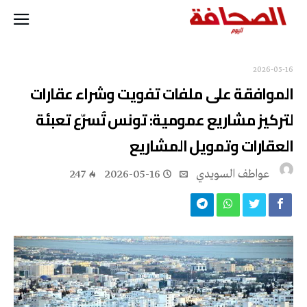
2026-05-16
‬العقارات‭ ‬وتمويل‭ ‬المشاريع‭ ‬
عواطف‭ ‬السويدي
2026-05-16
247