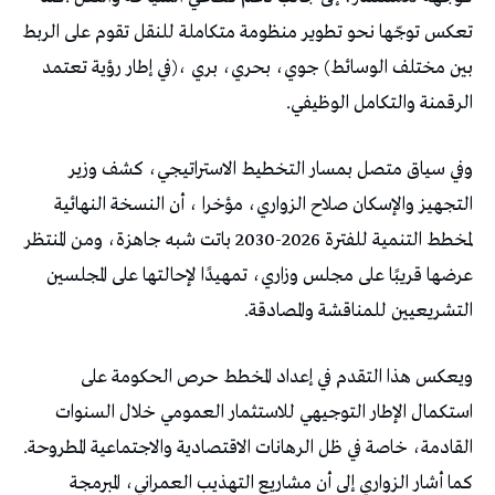
‬الرقمنة‭ ‬والتكامل‭ ‬الوظيفي‭.‬
‬التشريعيين‭ ‬للمناقشة‭ ‬والمصادقة‭.‬
‬القادمة،‭ ‬خاصة‭ ‬في‭ ‬ظل‭ ‬الرهانات‭ ‬الاقتصادية‭ ‬والاجتماعية‭ ‬المطروحة‭.