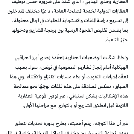
‬حيّز‭ ‬التنفيذ‭.‬
‬اللازمة‭ ‬قبل‭ ‬انطلاق‭ ‬المشاريع‭ ‬أو‭ ‬بالتوازي‭ ‬مع‭ ‬مراحلها‭ ‬الأولى‭.‬