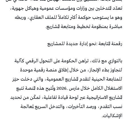
‬مباشرة‭ ‬بمنظومة‭ ‬تخطيط‭ ‬ومتابعة‭ ‬المشاريع‭.‬
رقمنة‭ ‬المتابعة‭: ‬نحو‭ ‬إدارة‭ ‬جديدة‭ ‬للمشاريع
‬الإشكاليات‭.‬