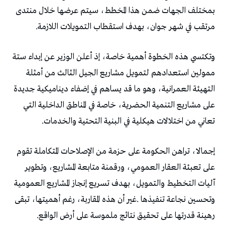
‬مرتقب‭ ‬في‭ ‬شهر‭ ‬جوان،‭ ‬بهدف‭ ‬استقطاب‭ ‬التمويلات‭ ‬اللازمة‭.‬
‬تعاني‭ ‬من‭ ‬اختلالات‭ ‬هيكلية‭ ‬في‭ ‬البنية‭ ‬التحتية‭ ‬والخدمات‭.‬
‬رهينة‭ ‬قدرتها‭ ‬على‭ ‬تحقيق‭ ‬نتائج‭ ‬ملموسة‭ ‬على‭ ‬أرض‭ ‬الواقع‭.‬