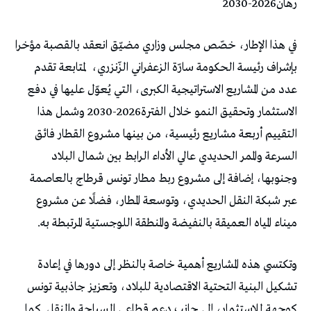
رهان‭ ‬2030-2026
‬بإشراف‭ ‬رئيسة‭ ‬الحكومة‭ ‬سارّة‭ ‬الزعفراني‭ ‬الزّنزري،‭
‬ميناء‭ ‬المياه‭ ‬العميقة‭ ‬بالنفيضة‭ ‬والمنطقة‭ ‬اللوجستية‭ ‬المرتبطة‭ ‬به‭.‬