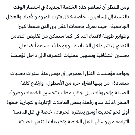
‬تحسين‭ ‬الشفافية‭ ‬وتسهيل‭ ‬عمليات‭ ‬التصرف‭ ‬المالي‭ ‬داخل‭ ‬المؤسسة‭.‬
‬المتزايدة‭ ‬من‭ ‬وسائل‭ ‬النقل‭ ‬الخاصة‭ ‬وتطبيقات‭ ‬التنقل‭ ‬الحديثة‭.‬