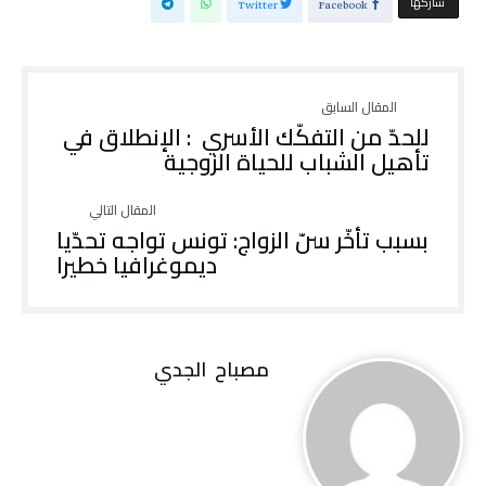
‫‫ شاركها‬
Twitter
Facebook
‬تأهيل‭ ‬الشباب‭ ‬للحياة‭ ‬الزوجية‭ ‬
‬ديموغرافيا‭ ‬خطيرا
مصباح ‭ ‬الجدي