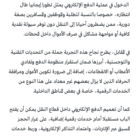
‬كافية‭ ‬أو‭ ‬مواجهة‭ ‬مشاكل‭ ‬في‭ ‬صرف‭ ‬الأموال‭ ‬داخل‭ ‬المحطات‭.‬
‬الخدمات‭ ‬الرقمية،‭ ‬خاصة‭ ‬في‭ ‬بعض‭ ‬المناطق‭ ‬الداخلية‭.‬