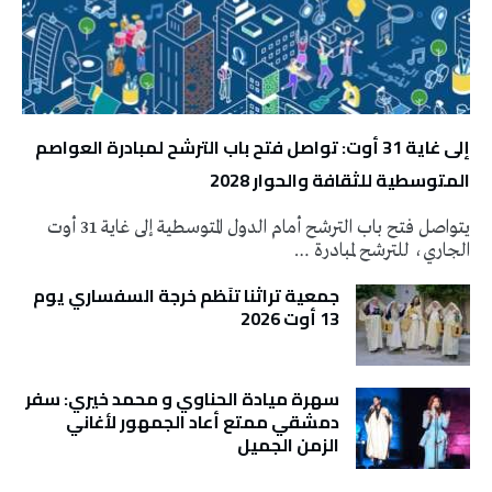
إلى غاية 31 أوت: تواصل فتح باب الترشح لمبادرة العواصم
المتوسطية للثقافة والحوار 2028
يتواصل فتح باب الترشح أمام الدول المتوسطية إلى غاية 31 أوت
الجاري، للترشح لمبادرة …
جمعية تراثنا تنَظم خرجة السفساري يوم
13 أوت 2026
سهرة ميادة الحناوي و محمد خيري: سفر
دمشقي ممتع أعاد الجمهور لأغاني
الزمن الجميل