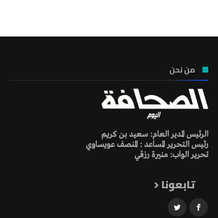
تونس الطقس
من نحن
الرئيس المدير العام: سعيد بن كريم
رئيس التحرير المساعد : المنصف عويساوي
تحرير الواب: منيرة رزقي
تابعونا