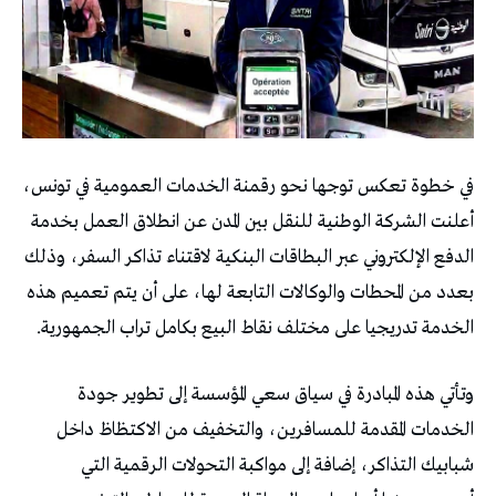
‬الخدمة‭ ‬تدريجيا‭ ‬على‭ ‬مختلف‭ ‬نقاط‭ ‬البيع‭ ‬بكامل‭ ‬تراب‭ ‬الجمهورية‭.‬