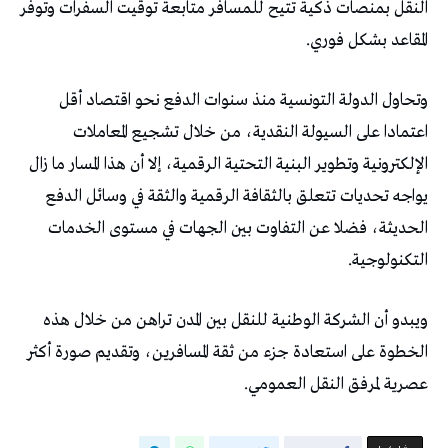
‬المقاعد‭ ‬بشكل‭ ‬فوري‭.‬
‬التكنولوجية‭.‬
‬عصرية‭ ‬لمرفق‭ ‬النقل‭ ‬العمومي‭.‬