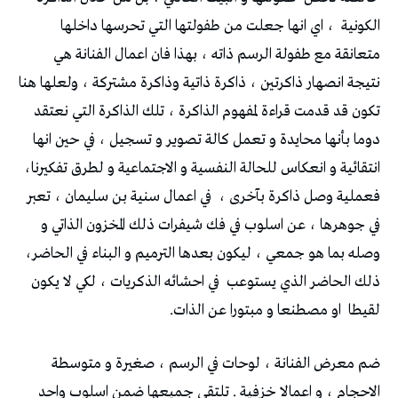
‬الكونية‭ ‬،‭
‬انتقائية‭ ‬و‭ ‬انعكاس‭ ‬للحالة‭ ‬النفسية‭ ‬و‭ ‬الاجتماعية‭ ‬و‭ ‬لطرق‭ ‬تفكيرنا‭ ‬،‭
‬فعملية‭ ‬وصل‭ ‬ذاكرة‭ ‬بآخرى‭
‬وصله‭ ‬بما‭ ‬هو‭ ‬جمعي‭ ‬،‭ ‬ليكون‭ ‬بعدها‭ ‬الترميم‭ ‬و‭ ‬البناء‭ ‬في‭ ‬الحاضر‭ ‬،‭
‬ذلك‭ ‬الحاضر‭ ‬الذي‭ ‬يستوعب‭
‬لقيطا‭
‬او‭ ‬مصطنعا‭ ‬و‭ ‬مبتورا‭ ‬عن‭ ‬الذات‭ .‬