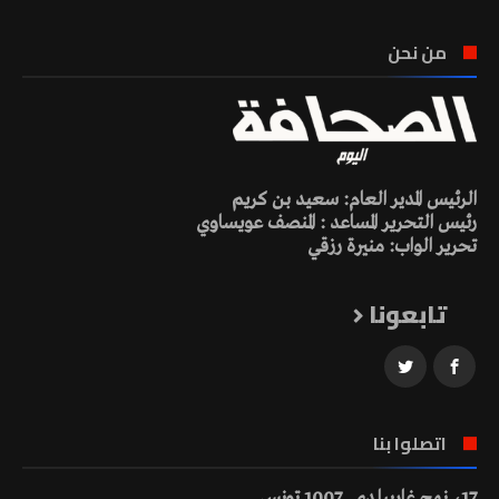
من نحن
الرئيس المدير العام: سعيد بن كريم
رئيس التحرير المساعد : المنصف عويساوي
تحرير الواب: منيرة رزقي
تابعونا
اتصلوا بنا
17، نهج غاريبلدي ـ 1007 تونس