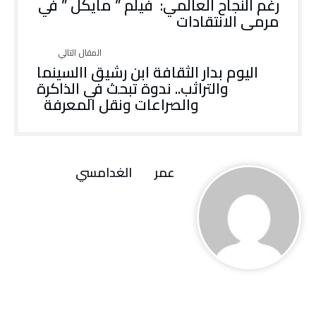
‬مرمى‭ ‬الانتقادات
‬والصراعات‭ ‬ونقل‭ ‬المعرفة‭ ‬
عمر الغدامسي