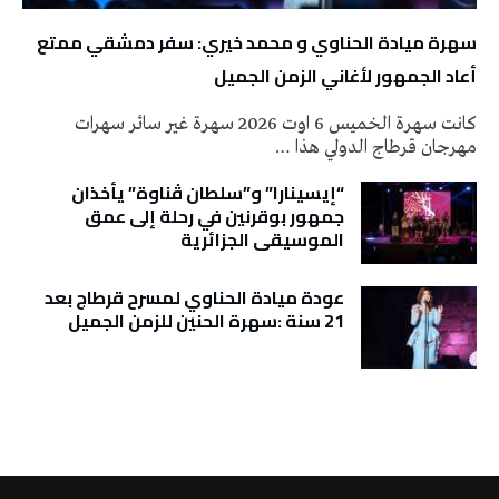
سهرة ميادة الحناوي و محمد خيري: سفر دمشقي ممتع
أعاد الجمهور لأغاني الزمن الجميل
كانت سهرة الخميس 6 اوت 2026 سهرة غير سائر سهرات
مهرجان قرطاج الدولي هذا …
“إيسينارا” و”سلطان ڤناوة” يأخذان
جمهور بوقرنين في رحلة إلى عمق
الموسيقى الجزائرية
عودة ميادة الحناوي لمسرح قرطاج بعد
21 سنة :سهرة الحنين للزمن الجميل
تونس الطقس