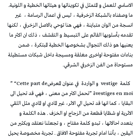
‬الاساسي‭ ‬للعمل‭ ‬و‭ ‬المتمثل‭ ‬في‭ ‬تكويناتها‭ ‬و‭ ‬هيئاتها‭ ‬الخطية‭ ‬و‭ ‬اللونية‭ .
‬ما‭ ‬وصفناه‭ ‬بالشبكة‭ ‬الزخرفية‭ ‬،‭ ‬ليس‭ ‬في‭ ‬اعمال‭ ‬الرسامة‭
‬مستوحاة‭ ‬من‭ ‬الفن‭ ‬الزخرفي‭ ‬الشرقي‭ .‬
‬كلمة‭
‬vestige‭
‬و‭ ‬الواردة‭
‬في‭ ‬عنوان‭ ‬المعرض‭ ” “‬Cette part de