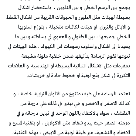
‬يجمع‭ ‬بين‭ ‬الرسم‭ ‬الخطي‭ ‬و‭ ‬بين‭ ‬التلوين‭
‬و‭ ‬الايائل‭ ‬والثيران‭
‬بمفردات‭ ‬مثل‭ ‬الاشكال‭ ‬النباتية‭ ‬البسيطة‭ ‬او‭ ‬الهندسية‭
‬المتكررة‭ ‬في‭ ‬شكل‭ ‬بقع‭ ‬لونية‭ ‬او‭ ‬خطوط‭ ‬حادة‭ ‬او‭ ‬خربشات‭ .‬
تعتمد‭ ‬الرسامة‭ ‬على‭ ‬طيف‭ ‬متنوع‭ ‬من‭ ‬الالوان‭ ‬الترابية‭
‬كذلك‭ ‬الاصفر‭ ‬او‭ ‬الاخضر‭ ‬و‭ ‬هي‭ ‬تبدو‭
‬الاخفاء‭ ‬و‭ ‬التشفيف‭ ‬عبر‭ ‬طبقة‭ ‬لونية‭ ‬من‭ ‬الابيض‭ ‬،‭ ‬بهذه‭ ‬التقنية‭ ‬،‭