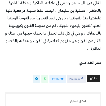
‬العليا‭ ‬للفنون‭ ‬بليموج‭ ‬بلجيكا،‭ ‬ثم‭ ‬من‭ ‬مدرسة‭ ‬الفنون‭ ‬بكوبينهاغ‭
‬الذاكرة‭ .
عمر‭ ‬الغدامسي‭ ‬
‫‫ شاركها‬
Twitter
Facebook