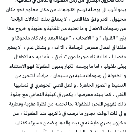
‬ذلك‭ ‬المخزون‭ ‬البصري‭ ‬من‭ ‬زمن‭ ‬الطفولة‭ ‬والكامن‭ ‬في‭ ‬اعماقها‭ ‬،‭
‬ملفتا‭ ‬في‭ ‬اعمال‭ ‬معرض‭ ‬الرسامة‭ ‬،‭ ‬الا‭ ‬انه‭ ‬،‭ ‬و‭ ‬بشكل‭ ‬عام‭
‬مفصليا‭ ‬،‭ ‬اذا‭ ‬ابقيناه‭ ‬مجردا‭ ‬دون‭ ‬تدقيق‭
‬يبقى‭ ‬طفوليا‭ ‬،‭ ‬اما‭ ‬ما‭ ‬يرسمه‭ ‬الكبار‭ ‬بعيون‭ ‬الطفولة‭ ‬فهو‭ ‬الاستثناء‭ .
‬ذلك‭ ‬المفهوم‭ ‬المتحرر‭ ‬للطفولة‭ ‬بما‭ ‬تحمله‭ ‬من‭ ‬نظرة‭ ‬عفوية‭ ‬وفطرية‭
‬و‭ ‬في‭ ‬ذات‭ ‬الوقت‭
‬مخزون‭ ‬بصري‭ ‬عايشته‭ ‬في‭ ‬بيت‭ ‬والدها‭ ‬و‭ ‬ضمن‭ ‬مسيرته‭ ‬كفنان‭ ‬،‭