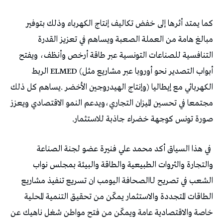
‬صورة‭ ‬تونس‭ ‬كوجهة‭ ‬خضراء‭ ‬جاذبة‭ ‬للاستثمار‭.‬