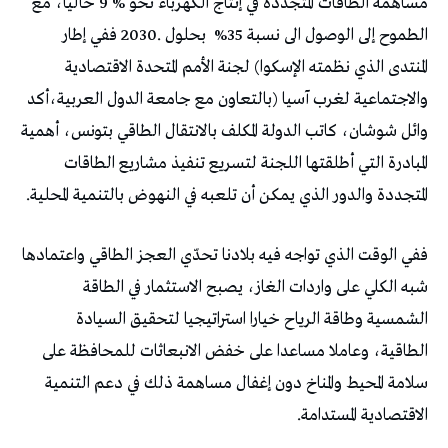
‬الطموح‭ ‬إلى‭ ‬الوصول‭ ‬الى‭ ‬نسبة‭
%‬35‭ ‬بحلول‭ ‬2030‭. ‬
‬المتجددة‭ ‬والدور‭ ‬الذي‭ ‬يمكن‭ ‬أن‭ ‬تلعبه‭ ‬في‭ ‬النهوض‭ ‬بالتنمية‭ ‬المحلية‭.‬
‬الاقتصادية‭ ‬المستدامة‭.‬