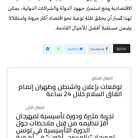
‬يضمن‭ ‬مستقبلا‭ ‬أفضل‭ ‬للأجيال‭ ‬القادمة‭.‬
‫‫ شاركها‬
Twitter
Facebook
توقعات بإعلان واشنطن وطهران إتمام
اتفاق السلام خلال 24 ساعة