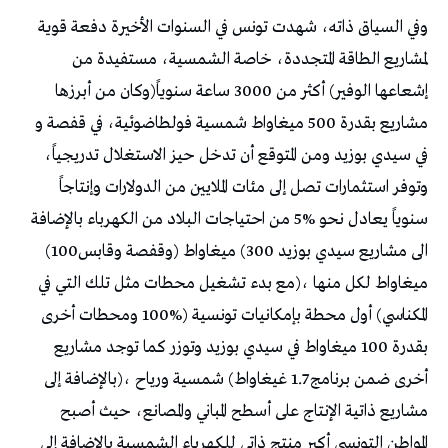
‬الى‭ ‬مشاريع‭ ‬سيدي‭ ‬بوزيد‭ (‬300‭ ‬ميغاواط‭) ‬وقفصة‭ ‬وقابس‭ (‬100‭