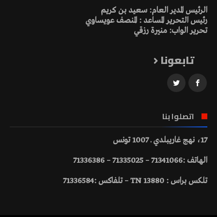
الرئيس المدير العام: سعيد بن كريم
رئيس التحرير المساعد : المنصف عويساوي
تحرير الواب: منيرة رزقي
تابعونا
اتصلوا بنا
17، نهج غاريبلدي ـ 1007 تونس
الهاتف :71341066 – 71335025 – 71336386
تلكس براس : 13880 TN – تلفاكس :71336584