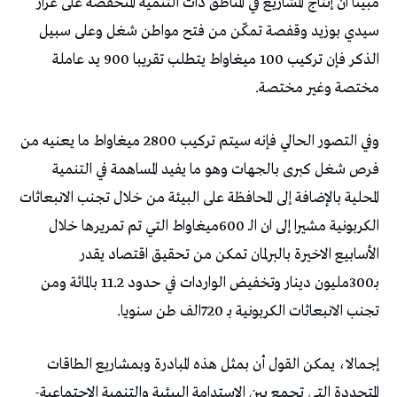
‬مختصة‭ ‬وغير‭ ‬مختصة‭.‬
‬تجنب‭ ‬الانبعاثات‭ ‬الكربونية‭ ‬بـ720‭ ‬الف‭ ‬طن‭ ‬سنويا‭ .‬