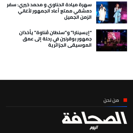
سهرة ميادة الحناوي و محمد خيري: سفر
دمشقي ممتع أعاد الجمهور لأغاني
الزمن الجميل
“إيسينارا” و”سلطان ڤناوة” يأخذان
جمهور بوقرنين في رحلة إلى عمق
الموسيقى الجزائرية
تونس الطقس
من نحن