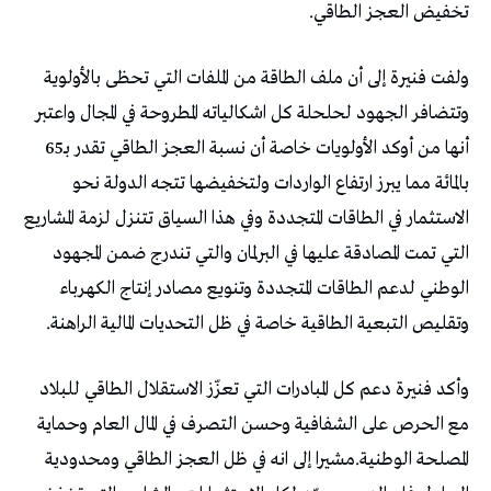
‬تخفيض‭ ‬العجز‭ ‬الطاقي‭.‬
‬أنها‭ ‬من‭ ‬أوكد‭ ‬الأولويات‭ ‬خاصة‭ ‬أن‭ ‬نسبة‭ ‬العجز‭ ‬الطاقي‭ ‬تقدر‭ ‬بـ65‭
‬وتقليص‭ ‬التبعية‭ ‬الطاقية‭ ‬خاصة‭ ‬في‭ ‬ظل‭ ‬التحديات‭ ‬المالية‭ ‬الراهنة‭.‬