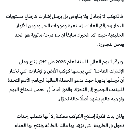
‬ونحن‭ ‬نتجاوزه‭.‬
‬وتوجيه‭ ‬عالمٍ‭ ‬يشهد‭ ‬أصلًا‭ ‬حالة‭ ‬تحوّل‭. ‬