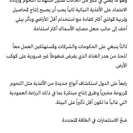
‬أخف‭ ‬إلى‭ ‬جانب‭ ‬جعل‭ ‬مصايد‭ ‬الأسماك‭ ‬أكثر‭ ‬استدامة‭.‬
‬الأرض‭.‬
‬التي‭ ‬غالباً‭ ‬ما‭ ‬تكون‭ ‬أقل‭ ‬تأثيراً‭ ‬على‭ ‬البيئة‭.‬
ضخّ‭ ‬الاستثمارات‭ ‬في‭ ‬الطاقة‭ ‬المتجددة