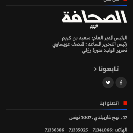
الرئيس المدير العام: سعيد بن كريم
رئيس التحرير المساعد : المنصف عويساوي
تحرير الواب: منيرة رزقي
تابعونا
اتصلوا بنا
17، نهج غاريبلدي ـ 1007 تونس
الهاتف :71341066 – 71335025 – 71336386