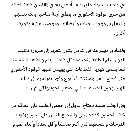
‬أخرى‭.‬
‬الهيدروجين‭ ‬للصناعات‭ ‬التي‭ ‬يصعب‭ ‬تحويلها‭ ‬إلى‭ ‬كهرباء‭.‬