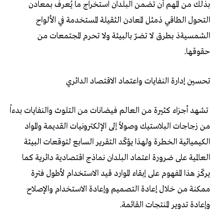
‬حقوقها‭.‬
تحسين‭ ‬إدارة‭ ‬النفايات‭ ‬واعتماد‭ ‬الاقتصاد‭ ‬الدائري
‬وإعادة‭ ‬تدوير‭ ‬المنتجات‭ ‬القائمة‭.‬