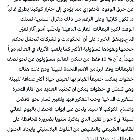
‬ما‭ ‬تكون‭ ‬كارثية‭ ‬وعلى‭ ‬الرغم‭ ‬من‭ ‬ذلك‭ ‬ماتزال‭ ‬البشرية‭ ‬تمتلك‭
‬والبدائل‭ ‬الصديقة‭ ‬للبيئة‭.‬