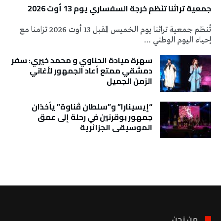
جمعية تراثنا تنَظم خرجة السفساري يوم 13 أوت 2026
تُنظم جمعية تراثنا يوم الخميس المقبل 13 أوت 2026 تزامنا مع
إحياء اليوم الوطني …
سهرة ميادة الحناوي و محمد خيري: سفر
دمشقي ممتع أعاد الجمهور لأغاني
الزمن الجميل
“إيسينارا” و”سلطان ڤناوة” يأخذان
جمهور بوقرنين في رحلة إلى عمق
الموسيقى الجزائرية
تونس الطقس
من نحن