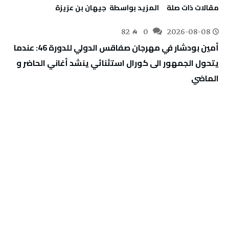
‫مقالات ذات صلة‬
‫‫المزيد بواسطة‬ ‬ جيهان بن عزيزة
82
0
2026-08-08
أمين بودشار في مهرجان صفاقس الدولي للدورة 46: عندما
يتحول الجمهور الى كورال استثنائي ينشد أغاني الحاضر و
الماضي