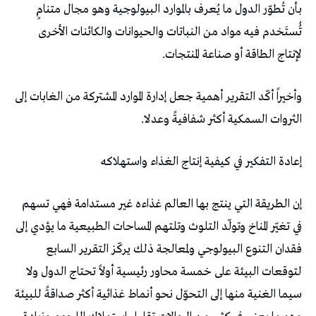
‬لإنتاج‭ ‬الطاقة‭ ‬أو‭ ‬صناعة‭ ‬المنتجات‭.‬
‬الثروات‭ ‬السمكية‭ ‬أكثر‭ ‬شفافيةً‭ ‬وعدلا‭.‬
إعادة‭ ‬التفكير‭ ‬في‭ ‬كيفية‭ ‬إنتاج‭ ‬الغذاء‭ ‬واستهلاكه