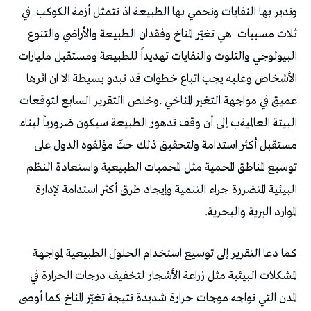
‬وندير‭ ‬بها‭ ‬النفايات‭ ‬ونحمي‭ ‬بها‭ ‬الطبيعة‭ ‬اذ‭ ‬تتمثل‭ ‬أزمة‭ ‬الكوكب‭
‬ثلاث‭ ‬مسببات‭
‬الموارد‭ ‬البرية‭ ‬والبحرية‭.‬