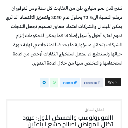
‬استخدامها‭ ‬والتخلص‭ ‬منها‭ ‬من‭ ‬خلال‭ ‬اعادة‭ ‬التدوير‭.‬
‫‫ شاركها‬
Twitter
Facebook