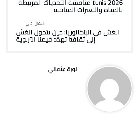
‬بالمياه‭ ‬والتغيرات‭ ‬المناخية
‬إلى‭ ‬ثقافة‭ ‬تهدّد‭ ‬قيمنا‭ ‬التربوية
نورة‭ ‬عثماني‭