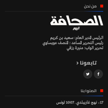
من نحن
الرئيس المدير العام: سعيد بن كريم
رئيس التحرير المساعد : المنصف عويساوي
تحرير الواب: منيرة رزقي
تابعونا
اتصلوا بنا
17، نهج غاريبلدي ـ 1007 تونس