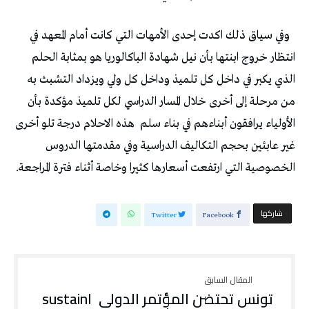
‬الأولياء‭ ‬يرافقون‭ ‬أبناءهم‭ ‬في‭ ‬بناء‭ ‬سلم‭
‬الخصوصية‭ ‬التي‭ ‬ارتفعت‭ ‬أسعارها‭ ‬كثيرا‭ ‬وخاصة‭ ‬أثناء‭ ‬فترة‭ ‬المراجعة‭.‬
‫‫ شاركها‬
Twitter
Facebook
تونس‭ ‬تحتضن‭ ‬المؤتمر‭ ‬الدولي ‭ ‬اsustain