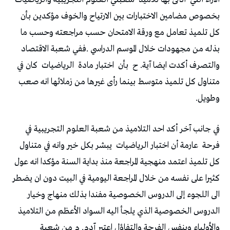
‬والتصرف‭ ‬أكدت‭ ‬ايضا‭ ‬آية‭ .‬ح‭
‬بأن‭
‬اختبار‭ ‬مادة‭
‬الرياضيات‭
‬وطويل‭.‬
‬فرحة‭
‬عارمة‭ ‬أن‭ ‬اختبار‭ ‬الرياضيات‭