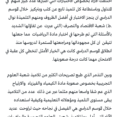
‬اختلفت‭ ‬الآراء‭ ‬بخصوص‭ ‬الاختبارات‭ ‬التي‭ ‬اعتبرها‭ ‬عدد‭ ‬كبير‭ ‬منهم‭
‬المتناول‭ ‬وباستطاعة‭ ‬كل‭ ‬تلميذ‭ ‬تابع‭ ‬عن‭ ‬كثب‭ ‬وبتركيز‭
.‬ط‭ (‬شعبة‭ ‬الاقتصاد‭ ‬والتصرف‭) ‬التي‭ ‬عبرت‭
‬بالأسئلة‭ ‬التي‭ ‬تم‭ ‬طرحها‭ ‬في‭ ‬اختبار‭ ‬مادة‭ ‬الرياضيات‭
‬تتيقن‭
‬الامتحان‭ ‬مهما‭ ‬كانت‭ ‬درجة‭ ‬صعوبتها‭.‬
‬التجريبية‭ ‬بخصوص‭ ‬صعوبة‭ ‬مادة‭ ‬الكيمياء‭ ‬والفيزياء‭
‬الذي‭ ‬عم‭ ‬شقا‭ ‬واسعا‭ ‬منهم‭ ‬مثلما‭ ‬عبر‭ ‬عن‭ ‬ذلك‭
‬خلال‭ ‬الموسم‭ ‬الدراسي‭ ‬هي‭ ‬الفيصل‭ ‬في‭ ‬نجاحه‭ ‬حيث‭ ‬تراوحت‭
‬الآراء‭ ‬التي‭
‬أدلى‭ ‬بها‭ ‬تلاميذ‭