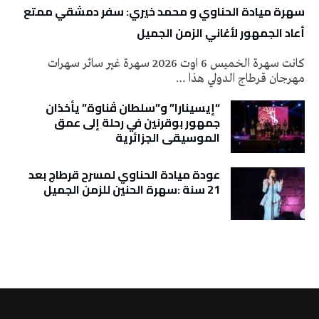
سهرة ميادة الحناوي و محمد خيري: سفر دمشقي ممتع
أعاد الجمهور لأغاني الزمن الجميل
كانت سهرة الخميس 6 اوت 2026 سهرة غير سائر سهرات
مهرجان قرطاج الدولي هذا …
“إيسينارا” و”سلطان ڤناوة” يأخذان
جمهور بوقرنين في رحلة إلى عمق
الموسيقى الجزائرية
عودة ميادة الحناوي لمسرح قرطاج بعد
21 سنة :سهرة الحنين للزمن الجميل
تونس الطقس