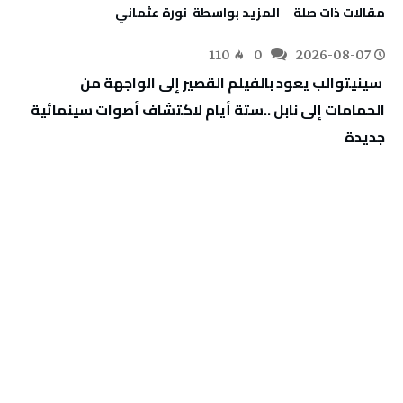
‫مقالات ذات صلة‬
‫‫المزيد بواسطة‬ ‬ نورة‭ ‬عثماني‭
110
0
2026-08-07
‬جديدة