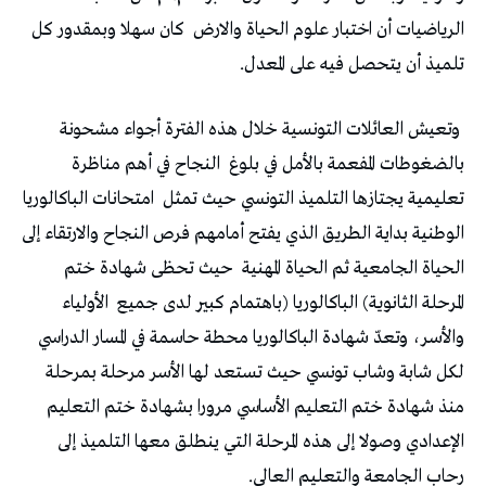
‬الرياضيات‭ ‬أن‭ ‬اختبار‭ ‬علوم‭ ‬الحياة‭ ‬والارض‭
‬تلميذ‭ ‬أن‭ ‬يتحصل‭ ‬فيه‭ ‬على‭ ‬المعدل‭.‬
‭ ‬وتعيش‭ ‬العائلات‭ ‬التونسية‭ ‬خلال‭ ‬هذه‭ ‬الفترة‭ ‬أجواء‭ ‬مشحونة‭
‬بالضغوطات‭ ‬المفعمة‭ ‬بالأمل‭ ‬في‭ ‬بلوغ‭
‬تعليمية‭ ‬يجتازها‭ ‬التلميذ‭ ‬التونسي‭ ‬حيث‭ ‬تمثل‭
‬الحياة‭ ‬الجامعية‭ ‬ثم‭ ‬الحياة‭ ‬المهنية‭
‬المرحلة‭ ‬الثانوية‭ (‬الباكالوريا‭) ‬باهتمام‭ ‬كبير‭ ‬لدى‭ ‬جميع‭
‬رحاب‭ ‬الجامعة‭ ‬والتعليم‭ ‬العالي‭.‬