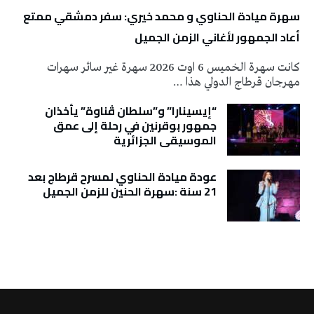
سهرة ميادة الحناوي و محمد خيري: سفر دمشقي ممتع
أعاد الجمهور لأغاني الزمن الجميل
كانت سهرة الخميس 6 اوت 2026 سهرة غير سائر سهرات
مهرجان قرطاج الدولي هذا …
“إيسينارا” و”سلطان ڤناوة” يأخذان
جمهور بوقرنين في رحلة إلى عمق
الموسيقى الجزائرية
عودة ميادة الحناوي لمسرح قرطاج بعد
21 سنة :سهرة الحنين للزمن الجميل
تونس الطقس