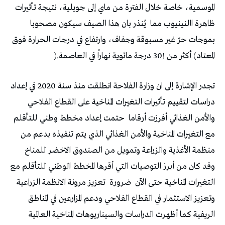
‬ظاهرة‭ ‬االنينيوب‭ ‬مما‭
‬المعتاد‭ (‬أكثر‭ ‬من‭ ‬30‮!‬‭ ‬درجة‭ ‬مائوية‭ ‬نهاراً‭ ‬في‭ ‬العاصمة‭).‬
‬والأمن‭ ‬الغذائي‭ ‬أفرزت‭ ‬أرقاما‭
‬منظمة‭ ‬الأغذية‭ ‬والزراعة‭ ‬وتمويل‭ ‬من‭ ‬الصندوق‭ ‬الاخضر‭ ‬للمناخ‭
‬التغيرات‭ ‬المناخية‭ ‬حتى‭ ‬الآن‭
‬ضرورة‭