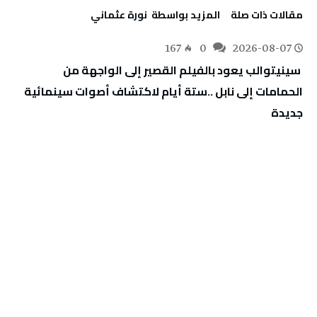
‫مقالات ذات صلة‬
‫‫المزيد بواسطة‬ ‬ نورة‭ ‬عثماني‭
167
0
2026-08-07
‬جديدة