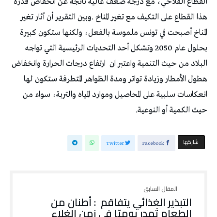
‬البلاد‭ ‬من‭ ‬حيث‭ ‬التنمية‭ ‬واعتبر‭ ‬ان‭
‬حيث‭ ‬الكمية‭ ‬أو‭ ‬النوعية‭.‬
‫‫ شاركها‬
Twitter
Facebook
‬الطعام‭ ‬تُهدر‭ ‬يوميّا‭ ‬في‭ ‬زمن‭ ‬الغلاء