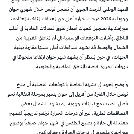
‬درجات‭ ‬الحرارة‭ ‬خاصة‭ ‬بالمناطق‭ ‬الداخلية‭ ‬والجنوبية‭.‬
‬معتدلة‭ ‬إلى‭ ‬حارة‭ ‬و‭ ‬يصبح‭ ‬الطقس‭ ‬في‭
‬مع‭ ‬ارتفاع‭ ‬ملحوظ‭ ‬في‭ ‬درجات‭ ‬الحرارة‭ ‬وجفاف‭ ‬كبير‭.‬