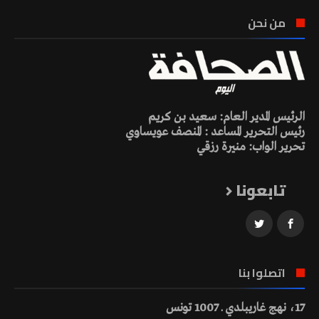
من نحن
الرئيس المدير العام: سعيد بن كريم
رئيس التحرير المساعد : المنصف عويساوي
تحرير الواب: منيرة رزقي
تابعونا
اتصلوا بنا
17، نهج غاريبلدي ـ 1007 تونس