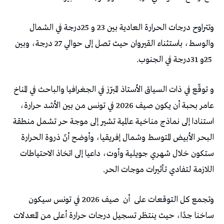
‬25‭ ‬و31‭ ‬درجة‭ ‬في‭ ‬الجنوب‭.‬
‬اللازمة‭ ‬لتفادي‭ ‬تأثيرات‭ ‬موجات‭ ‬الحر‭.‬
وتجمع‭ ‬كل‭ ‬التوقعات‭ ‬على‭
‬أن‭
‬صيف‭ ‬2026‭ ‬في‭ ‬تونس‭ ‬سيكون‭