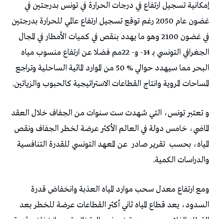
‬المساحات‭ ‬المروية‭ ‬وانتاج‭ ‬القطاعات‭ ‬الاستراتيجية‭ ‬كالحبوب‭ ‬والزياتين‭.‬
‬المياه،‭ ‬بحسب‭
‬تقرير‭ ‬صادر‭
‬والدراسات‭ ‬الكمية‭.‬