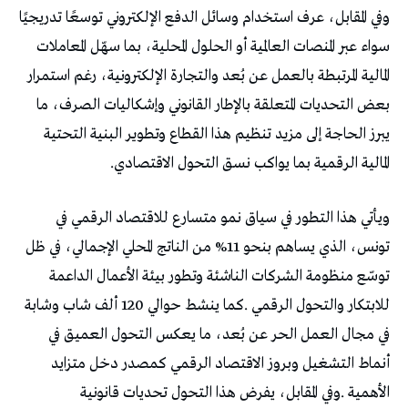
‬المالية‭ ‬الرقمية‭ ‬بما‭ ‬يواكب‭ ‬نسق‭ ‬التحول‭ ‬الاقتصادي‭.‬