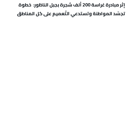
‬تجسّد‭ ‬المواطنة‭ ‬وتستدعي‭ ‬التّعميم‭ ‬على‭ ‬كل‭ ‬المناطق‭ ‬