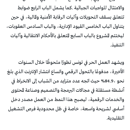
‬التنفيذ‭.‬
‬التقليدية‭. ‬