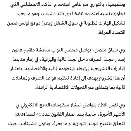
‬اقتصاد‭ ‬المعرفة‭.‬
‬المالية‭ ‬بما‭ ‬يتماشى‭ ‬مع‭ ‬التحولات‭ ‬الاقتصادية‭ ‬الراهنة‭. ‬
‬الأشهر‭ ‬الأخيرة،‭ ‬خاصة‭ ‬بعد‭ ‬اصدار‭ ‬القانون‭ ‬عدد‭ ‬41‭ ‬لسنة‭ ‬2024‭