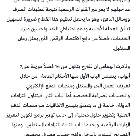
‬المستقبل‭.‬
وذكرت‭ ‬الهمامي‭ ‬ان‭ ‬المقترح‭ ‬يتكون‭ ‬من‭ ‬16‭ ‬فصلاً‭ ‬موزعة‭ ‬على‭ ‬7‭