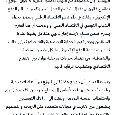
‬الاقتصادي‭ ‬ومتطلبات‭ ‬الرقابة‭ ‬المالية‭.‬