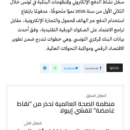
‬الاقتصاد‭ ‬الرقمي‭ ‬ومواكبة‭ ‬التحولات‭ ‬العالمية‭. ‬
‫‫ شاركها‬
Twitter
Facebook
منظمة الصحة العالمية تحذر من “نقاط
غامضة” لتفشي إيبولا