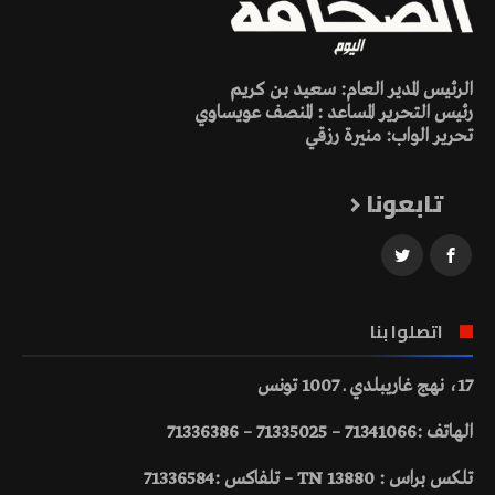
الرئيس المدير العام: سعيد بن كريم
رئيس التحرير المساعد : المنصف عويساوي
تحرير الواب: منيرة رزقي
تابعونا
اتصلوا بنا
17، نهج غاريبلدي ـ 1007 تونس
الهاتف :71341066 – 71335025 – 71336386
تلكس براس : 13880 TN – تلفاكس :71336584