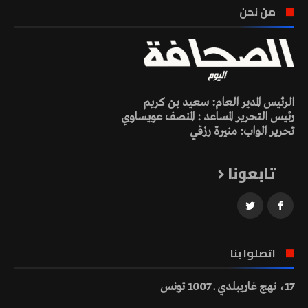
من نحن
الرئيس المدير العام: سعيد بن كريم
رئيس التحرير المساعد : المنصف عويساوي
تحرير الواب: منيرة رزقي
تابعونا
اتصلوا بنا
17، نهج غاريبلدي ـ 1007 تونس