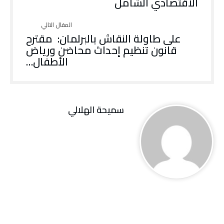
‬الاقتصادي‭ ‬الشّامل
‬الأطفال‭…‬
سميحة الهلالي