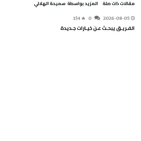
‫مقالات ذات صلة‬
‫‫المزيد بواسطة‬ ‬ سميحة الهلالي
154
0
2026-08-05
الفـريـق‭ ‬يبحـث‭ ‬عـن‭ ‬خيـارات‭ ‬جـديدة