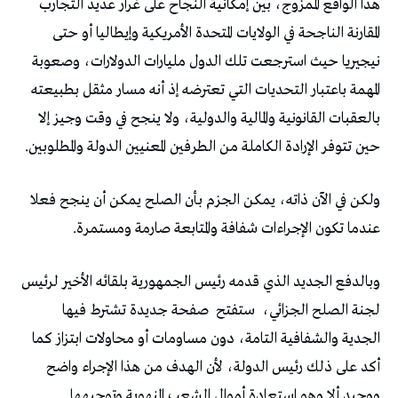
‬حين‭ ‬تتوفر‭ ‬الإرادة‭ ‬الكاملة‭ ‬من‭ ‬الطرفين‭ ‬المعنيين‭ ‬الدولة‭ ‬والمطلوبين‭.‬
‬عندما‭ ‬تكون‭ ‬الإجراءات‭ ‬شفافة‭ ‬والمتابعة‭ ‬صارمة‭ ‬ومستمرة‭.‬
‬لجنة‭ ‬الصلح‭ ‬الجزائي،‭
‬ستفتح‭
‬صفحة‭ ‬جديدة‭ ‬تشترط‭ ‬فيها‭