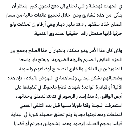
‬في‭ ‬الجهات‭ ‬المهمشة‭ ‬والتي‭ ‬تحتاج‭ ‬إلى‭ ‬دفع‭ ‬تنموي‭ ‬كبير‭
‬يتأتى‭
‬من‭ ‬هذه‭ ‬المشاريع‭ ‬ومن‭
‬جزئيا‭ ‬فإنها‭ ‬ستمثل‭ ‬رافدا‭ ‬حقيقيا‭ ‬لصندوق‭ ‬التنمية‭.‬