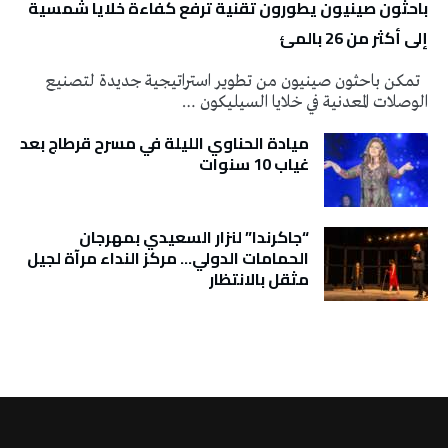
باحثون صينيون يطورون تقنية ترفع كفاءة خلايا شمسية
إلى أكثر من 26 بالمئ
تمكن باحثون صينيون من تطوير استراتيجية جديدة لتصنيع
الوصلات المعدنية في خلايا السيليكون …
ميادة الحناوي الليلة في مسرح قرطاج بعد
غياب 10 سنوات
“جاكرندا” لنزار السعيدي بمهرجان
الحمامات الدولي… مركز النداء مرآة لجيل
مثقل بالانتظار
تونس الطقس