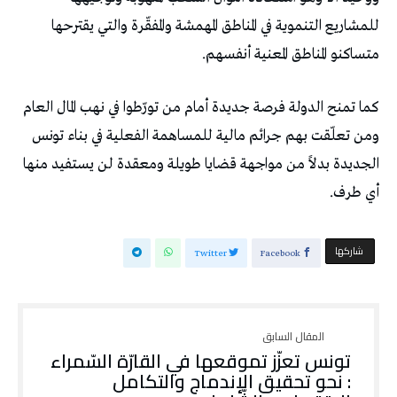
‬متساكنو‭ ‬المناطق‭ ‬المعنية‭ ‬أنفسهم‭.‬
‬أي‭ ‬طرف‭.‬
‫‫ شاركها‬
Twitter
Facebook
تونس‭ ‬تعزّز‭ ‬تموقعها‭ ‬في‭ ‬القارّة‭ ‬السّمراء