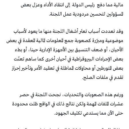
‬مالية‭ ‬مما‭ ‬دفع‭
‬رئيس‭ ‬الدولة‭
‬المسؤولين‭ ‬لتحسين‭ ‬مردودية‭ ‬عمل‭ ‬اللجنة‭.‬
‬تقدم‭ ‬في‭ ‬ملفات‭ ‬الصلح‭.‬
‬حتى‭ ‬الآن‭ ‬مما‭ ‬يستدعي‭ ‬تكثيف‭ ‬الجهود‭.‬