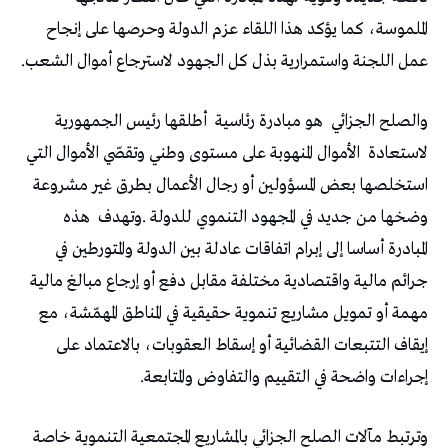
‬عمل‭ ‬اللجنة‭ ‬واستمرارية‭ ‬بذل‭ ‬كل‭ ‬الجهود‭ ‬لاسترجاع‭ ‬أموال‭ ‬الشعب‭.‬
والصلح‭ ‬الجزائي‭
‬هو‭ ‬مبادرة‭ ‬رئاسية‭
‬لاستعادة‭
‬استخلصها‭ ‬بعض‭ ‬المسؤولين‭ ‬أو‭ ‬رجال‭ ‬الأعمال‭ ‬بطرق‭ ‬غير‭ ‬مشروعة‭
‬وضخها‭ ‬من‭ ‬جديد‭ ‬في‭ ‬المجهود‭ ‬التنموي‭ ‬للدولة‭. ‬وتهدف‭
‬إجراءات‭ ‬واضحة‭ ‬في‭ ‬التقييم‭ ‬والتفاوض‭ ‬والمتابعة‭.‬