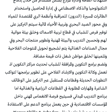
استهلاك الطاقة وادارة المزارع بشكل مستدام من خلال إدماج
التكنولوجيا والذكاء الاصطناعي في إدارة المحاصيل واستخدام
الطائرات المسيرة (الدرون) للمراقبة وأنظمة الري المقتصدة للمياه
وفي محور الصيد البحري وتربية الأحياء المائية سيتم التركيز على
توفير فرص للشباب في قطاع تربية الاسماك وخلق بيئة مواتية
لهم وتحسين التدريب والبيئة المهنية وتطوير منتجات البحر وفي
مجال الصناعات الغذائية يتم تشجيع تحويل المنتوجات الفلاحية
وتثمينها لخلق مواطن شغل ذات قيمة مضافة.
وتضم برامج التكوين والمرافقة للشباب تحديث مراكز التكوين اذ
تعمل وكالة التكوين والارشاد الفلاحي على تطوير برامجها لتواكب
التطورات الحديثة وقطاعات المستقبل عبر التركيز على الوظائف
الشاغرة والمهارات المطلوبة في القطاعات الزراعية والغذائية اما
برنامج التدريب الميداني فسيتيح فرصة الانغماس المهني داخل
المؤسسات الاقتصادية في حين يعمل برنامج الدعم على الاستفادة