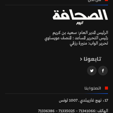
الرئيس المدير العام: سعيد بن كريم
رئيس التحرير المساعد : المنصف عويساوي
تحرير الواب: منيرة رزقي
تابعونا
اتصلوا بنا
17، نهج غاريبلدي ـ 1007 تونس
الهاتف :71341066 – 71335025 – 71336386