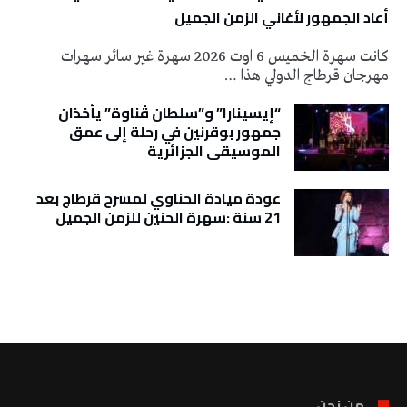
أعاد الجمهور لأغاني الزمن الجميل
كانت سهرة الخميس 6 اوت 2026 سهرة غير سائر سهرات
مهرجان قرطاج الدولي هذا …
“إيسينارا” و”سلطان ڤناوة” يأخذان
جمهور بوقرنين في رحلة إلى عمق
الموسيقى الجزائرية
عودة ميادة الحناوي لمسرح قرطاج بعد
21 سنة :سهرة الحنين للزمن الجميل
تونس الطقس
من نحن