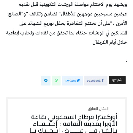
‬خلال‭ ‬أيام‭ ‬الكرنفال‭.‬
‭.‬
‫‫ شاركها‬
Twitter
Facebook