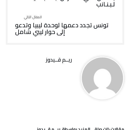
‬لـبـنـانب
تونس تجدد دعمها لوحدة ليبيا وتدعو
إلى حوار ليبي شامل
ريــم قــيدوز
‫مقالات ذات صلة‬
‫‫المزيد بواسطة‬ ‬ ريــم قــيدوز