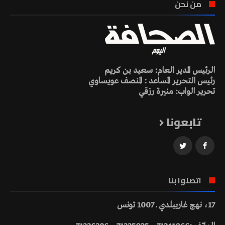
من نحن
الرئيس المدير العام: سعيد بن كريم
رئيس التحرير المساعد : المنصف عويساوي
تحرير الواب: منيرة رزقي
تابعونا
اتصلوا بنا
17، نهج غاريبلدي ـ 1007 تونس