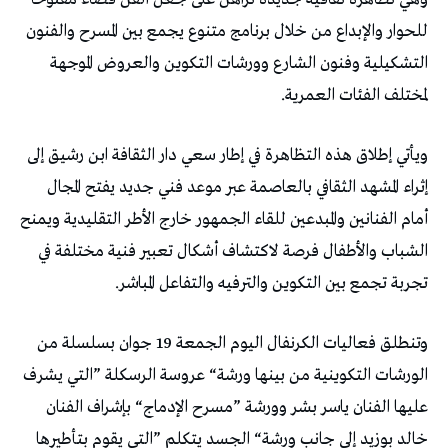
‬لمختلف‭ ‬الفئات‭ ‬العمرية‭.‬
‬تجربة‭ ‬تجمع‭ ‬بين‭ ‬التكوين‭ ‬والترفيه‭ ‬والتفاعل‭ ‬المباشر‭.‬