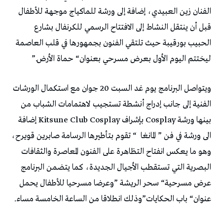
‬ليختتم‭ ‬اليوم‭ ‬الأول‭ ‬بعرض‭ ‬مسرحي‭ ‬بعنوان‭ “‬حماة‭ ‬الأرض‭”.‬
‬الى‭ ‬ورشة‭ ‬في‭ ‬فن‭ ” ‬المانغا‭ “
‬عنوان‭ “‬باب‭ ‬الحكايات‭”‬وذلك‭ ‬انطلاقا‭ ‬من‭ ‬الساعة‭ ‬الخامسة‭ ‬مساء‭.‬