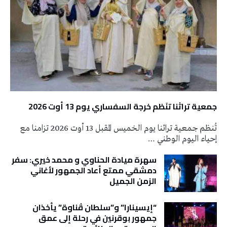
جمعية تراثنا تنَظم خرجة السفساري يوم 13 أوت 2026
تُنظم جمعية تراثنا يوم الخميس المقبل 13 أوت 2026 تزامنا مع
إحياء اليوم الوطني …
سهرة ميادة الحناوي و محمد خيري: سفر
دمشقي ممتع أعاد الجمهور لأغاني
الزمن الجميل
“إيسينارا” و”سلطان ڤناوة” يأخذان
جمهور بوقرنين في رحلة إلى عمق