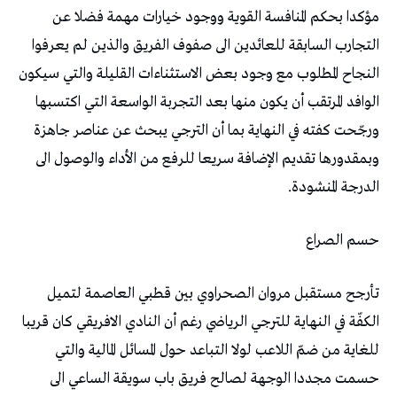
‬الدرجة‭ ‬المنشودة‭. ‬
حسم‭ ‬الصراع