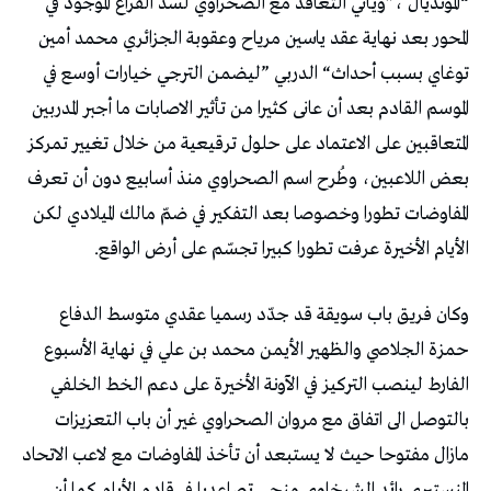
‬الأيام‭ ‬الأخيرة‭ ‬عرفت‭ ‬تطورا‭ ‬كبيرا‭ ‬تجسّم‭ ‬على‭ ‬أرض‭ ‬الواقع‭. ‬