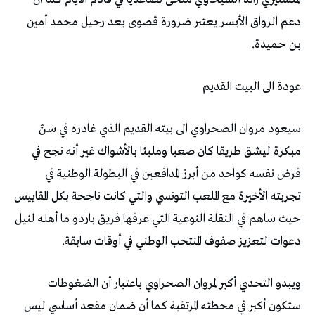
‬بن‭ ‬حميدة‭. ‬
عودة‭ ‬الى‭ ‬البيت‭ ‬القديم‭ ‬
‬دعوات‭ ‬لتعزيز‭ ‬صفوف‭ ‬المنتخب‭ ‬الوطني‭ ‬في‭ ‬أوقات‭ ‬سابقة‭. ‬