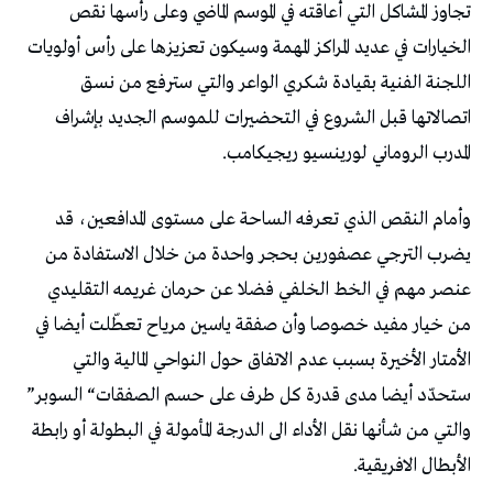
‬المدرب‭ ‬الروماني‭ ‬لورينسيو‭ ‬ريجيكامب‭. ‬
‬ستحدّد‭ ‬أيضا‭ ‬مدى‭ ‬قدرة‭ ‬كل‭ ‬طرف‭ ‬على‭ ‬حسم‭ ‬الصفقات‭ “‬السوبر‭”
‬الأبطال‭ ‬الافريقية‭. ‬