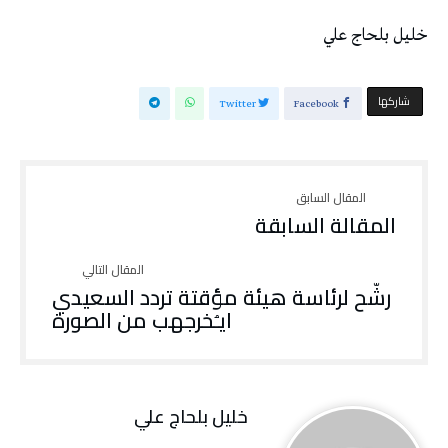
خليل‭ ‬بلحاج‭ ‬علي
‫‫ شاركها‬
Twitter
Facebook
المقالة السابقة
‬ايـُخرجهب‭ ‬من‭ ‬الصورة
خليل‭ ‬بلحاج‭ ‬علي