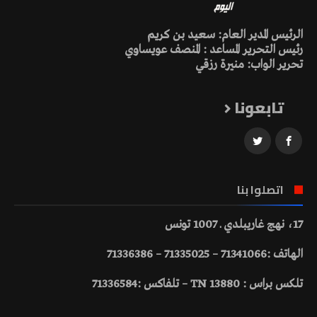
الرئيس المدير العام: سعيد بن كريم
رئيس التحرير المساعد : المنصف عويساوي
تحرير الواب: منيرة رزقي
تابعونا
اتصلوا بنا
17، نهج غاريبلدي ـ 1007 تونس
الهاتف :71341066 – 71335025 – 71336386
تلكس براس : 13880 TN – تلفاكس :71336584