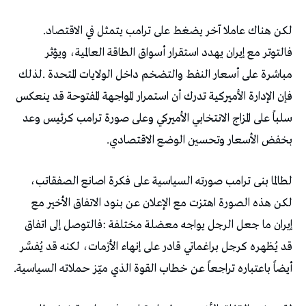
لكن‭ ‬هناك‭ ‬عاملا‭ ‬آخر‭ ‬يضغط‭ ‬على‭ ‬ترامب‭ ‬يتمثل‭ ‬في‭ ‬الاقتصاد‭.
‬بخفض‭ ‬الأسعار‭ ‬وتحسين‭ ‬الوضع‭ ‬الاقتصادي‭.‬
‬أيضاً‭ ‬باعتباره‭ ‬تراجعاً‭ ‬عن‭ ‬خطاب‭ ‬القوة‭ ‬الذي‭ ‬ميّز‭ ‬حملاته‭ ‬السياسية‭.‬