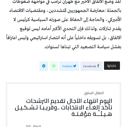
‬بفشل‭ ‬سياسة‭ ‬التصعيد‭ ‬التي‭ ‬تبناها‭ ‬لسنوات‭.‬
‫‫ شاركها‬
Twitter
Facebook
اليوم‭ ‬انتهاء‭ ‬الآجال‭ ‬تقديم‭ ‬الترشحات
‬هـيـئـــة‭ ‬مؤقـتـة