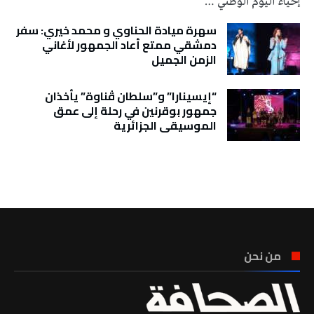
إحياء اليوم الوطني …
سهرة ميادة الحناوي و محمد خيري: سفر
دمشقي ممتع أعاد الجمهور لأغاني
الزمن الجميل
“إيسينارا” و”سلطان ڤناوة” يأخذان
جمهور بوقرنين في رحلة إلى عمق
الموسيقى الجزائرية
تونس الطقس
من نحن