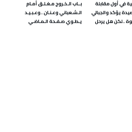
‬يـطـوي‭ ‬صـفـحة‭ ‬الـمـاضـي
‬يهدّد‭ ‬صحة‭ ‬أطفالنا