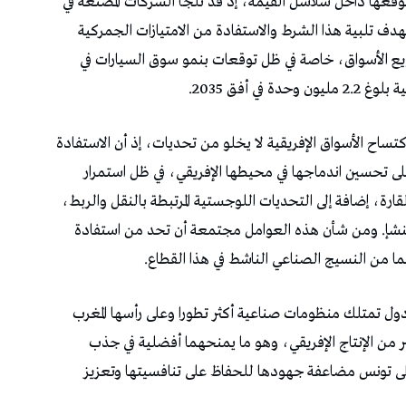
قعها داخل سلاسل القيمة، إذ قد تلجأ الشركات المصنعة في
دف تلبية هذا الشرط والاستفادة من الامتيازات الجمركية
ويع الأسواق، خاصة في ظل توقعات بنمو سوق السيارات في
تساح الأسواق الإفريقية لا يخلو من تحديات، إذ أن الاستفادة
 تحسين اندماجها في محيطها الإفريقي، في ظل استمرار
رة، إضافة إلى التحديات اللوجستية المرتبطة بالنقل والربط،
لمنشإ. ومن شأن هذه العوامل مجتمعة أن تحد من استفادة
ا من النسيج الصناعي الناشط في هذا القطاع.
ل تمتلك منظومات صناعية أكثر تطورا وعلى رأسها المغرب
 من الإنتاج الإفريقي، وهو ما يمنحهما أفضلية في جذب
لى تونس مضاعفة جهودها للحفاظ على تنافسيتها وتعزيز