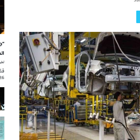
38
“ج
ال
لطيف
2026، ضمن فعالي