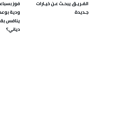
‬جـديدة
‬دياني؟