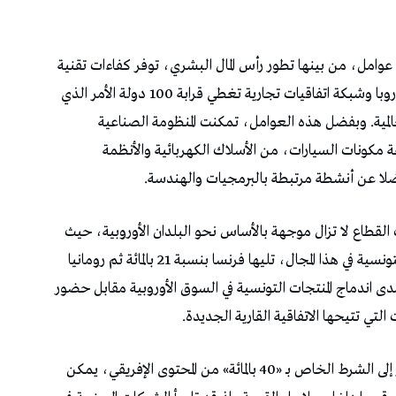
وامل، من بينها تطور رأس المال البشري، توفر كفاءات تقنية
وهندسية، إلى جانب الموقع الجغرافي القريب من أوروبا وشبكة اتفاقيات تجارية تغطي قرابة 100 دولة الأمر الذي
المية. وبفضل هذه العوامل، تمكنت المنظومة الصناعية
كونات السيارات، من الأسلاك الكهربائية والأنظمة
ة، فضلا عن أنشطة مرتبطة بالبرمجيات والهندسة.
 القطاع لا تزال موجهة بالأساس نحو البلدان الأوروبية، حيث
تستحوذ ألمانيا على حوالي 37 بالمائة من الصادرات التونسية في هذا المجال، تليها فرنسا بنسبة 21 بالمائة ثم رومانيا
ويعكس هذا التوجه مدى اندماج المنتجات التونسية في السوق الأوروبية مقابل حضور
التي تتيحها الاتفاقية القارية الجديدة.
ومع دخول بنود هذه الاتفاقية حيز التنفيذ والنظر إلى الشرط الخاص بـ «40 بالمائة» من المحتوى الإفريقي، يمكن