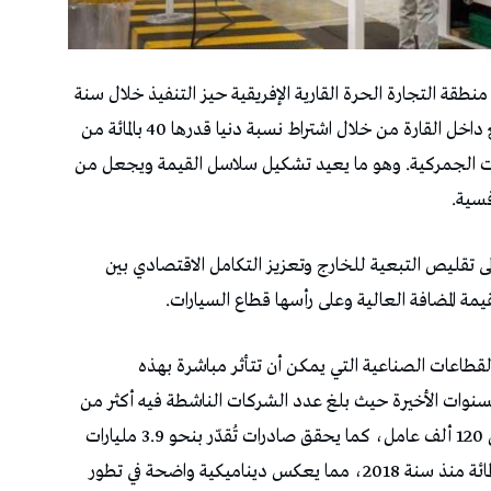
طقة التجارة الحرة القارية الإفريقية حيز التنفيذ خلال سنة
2026 في إطار توجه إفريقي يهدف إلى دعم التصنيع داخل القارة من خلال اشتراط نسبة دنيا قدرها 40 بالمائة من
تيازات الجمركية. وهو ما يعيد تشكيل سلاسل القيمة ويجعل من
فسية.
لى تقليص التبعية للخارج وتعزيز التكامل الاقتصادي بين
يمة المضافة العالية وعلى رأسها قطاع السيارات.
القطاعات الصناعية التي يمكن أن تتأثر مباشرة بهذه
سنوات الأخيرة حيث بلغ عدد الشركات الناشطة فيه أكثر من
280 مؤسسة خلال سنة 2025 ويشغّل ما يزيد عن 120 ألف عامل، كما يحقق صادرات تُقدّر بنحو 3.9 مليارات
يورو مع معدل نمو سنوي متوسط في حدود 16 بالمائة منذ سنة 2018، مما يعكس ديناميكية واضحة في تطور