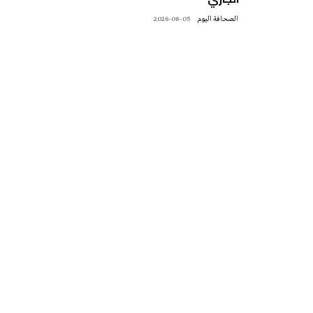
‭ ‬الصحافة‭ ‬اليوم
2026-08-05
تونس الطقس