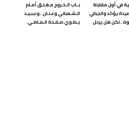
‬يـطـوي‭ ‬صـفـحة‭ ‬الـمـاضـي
‬يهدّد‭ ‬صحة‭ ‬أطفالنا