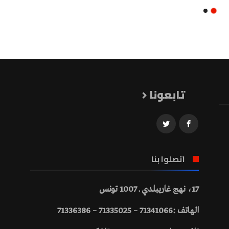
تابعونا
اتصلوا بنا
17، نهج غاريبلدي ـ 1007 تونس
الهاتف :71341066 – 71335025 – 71336386