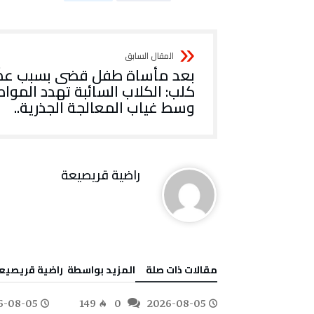
بعد مأساة طفل قضى بسبب عض
كلب: الكلاب السائبة تهدد الموا
وسط غياب المعالجة الجذرية..
راضية قريصيعة
‫مقالات ذات صلة‬
‫‫المزيد بواسطة‬ ‬ راضية قريصيع
6-08-05
149
0
2026-08-05
174
0