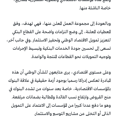
‬خاصة‭ ‬الناشئة‭ ‬منها‭.‬
‬وتوجيه‭ ‬التمويلات‭ ‬نحو‭ ‬القطاعات‭ ‬المنتجة‭ ‬والواعدة‭.‬
‬منح‭ ‬القروض‭ ‬وارتفاع‭ ‬نسب‭ ‬الفائدة‭ ‬والمطالبة‭ ‬بضمانات‭ ‬مرتفعة‭.
‬الذاتي‭ ‬أو‭ ‬التخلي‭ ‬عن‭ ‬مشاريع‭ ‬التوسع‭ ‬والاستثمار‭.‬