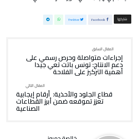
‫‫ شاركها‬
Twitter
Facebook
‬أهمية‭ ‬التركيز‭ ‬على‭ ‬الفلاحة
‬الصناعية
خالصة حمروني