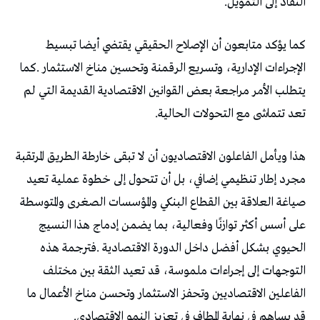
‬النفاذ‭ ‬إلى‭ ‬التمويل‭.‬
‬تعد‭ ‬تتماشى‭ ‬مع‭ ‬التحولات‭ ‬الحالية‭.‬
‬قد‭ ‬يساهم‭ ‬في‭ ‬نهاية‭ ‬المطاف‭ ‬في‭ ‬تعزيز‭ ‬النمو‭ ‬الاقتصادي‭.‬