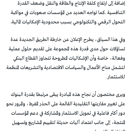
‬التحول‭ ‬الرقمي‭ ‬والتكنولوجي‭ ‬بسبب‭ ‬محدودية‭ ‬الإمكانيات‭ ‬المالية‭.‬
‬للاستثمار‭.‬