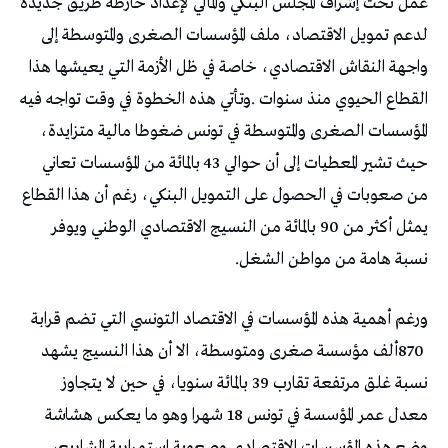
‬القطاع‭ ‬الحيوي‭ ‬منذ‭ ‬سنوات‭. ‬
‬نسبة‭ ‬هامة‭ ‬من‭ ‬مواطن‭ ‬الشغل‭.‬