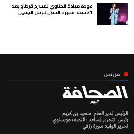
عودة ميادة الحناوي لمسرح قرطاج بعد
21 سنة :سهرة الحنين للزمن الجميل
تونس الطقس
من نحن
الرئيس المدير العام: سعيد بن كريم
رئيس التحرير المساعد : المنصف عويساوي
تحرير الواب: منيرة رزقي