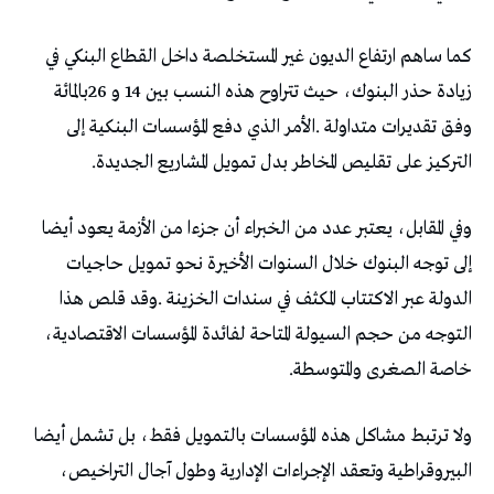
‬التركيز‭ ‬على‭ ‬تقليص‭ ‬المخاطر‭ ‬بدل‭ ‬تمويل‭ ‬المشاريع‭ ‬الجديدة‭.‬
‬خاصة‭ ‬الصغرى‭ ‬والمتوسطة‭.‬