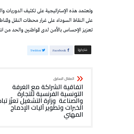
‬تعزيز‭ ‬الإحساس‭ ‬بالأمن‭ ‬لدى‭ ‬المواطنين‭ ‬والحد‭ ‬من‭ ‬انتشار‭ ‬الظواهر‭ ‬الإجرامية‭.‬
‫‫ شاركها‬
Twitter
Facebook
‬المهني