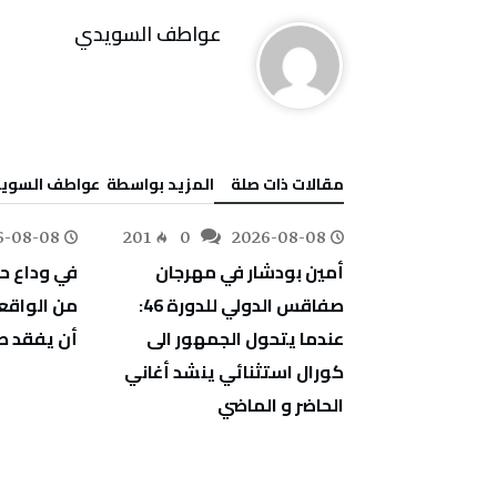
عواطف‭ ‬السويدي
‫مقالات ذات صلة‬
‫‫المزيد بواسطة‬ ‬ عواطف‭ ‬السويدي
6-08-08
201
0
2026-08-08
127
0
«فيفا» على
أمين بودشار في مهرجان
في وداع حس
 كـانت إفريقيا
صفاقس الدولي للدورة 46:
من الواقع
عندما يتحول الجمهور الى
أن يفقد ص
كورال استثنائي ينشد أغاني
الحاضر و الماضي