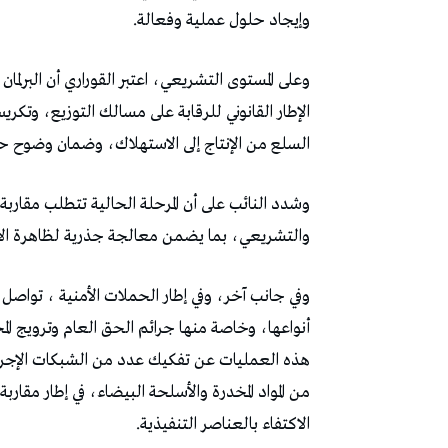
‬وإيجاد‭ ‬حلول‭ ‬عملية‭ ‬وفعالة‭.‬
‬السلع‭ ‬من‭ ‬الإنتاج‭ ‬إلى‭ ‬الاستهلاك،‭ ‬وضمان‭ ‬وضوح‭ ‬حركة‭ ‬المواد‭ ‬الأساسية‭ ‬داخل‭ ‬السوق‭.‬
‬والتشريعي،‭ ‬بما‭ ‬يضمن‭ ‬معالجة‭ ‬جذرية‭ ‬لظاهرة‭ ‬الاحتكار‭ ‬ويحدّ‭ ‬من‭ ‬انعكاساتها‭ ‬على‭ ‬المواطن‭.‬
‬الاكتفاء‭ ‬بالعناصر‭ ‬التنفيذية‭. ‬