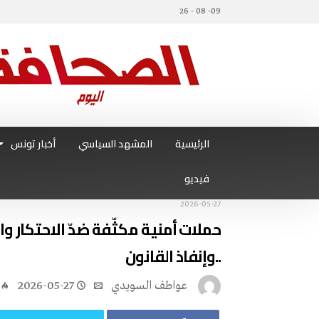
09- 08 - 26
الرئيسية
المشهد السياسي
أخبار تونس
فيديو
2026-05-27
..‬وإنفاذ‭ ‬القانون
عواطف‭ ‬السويدي
2026-05-27