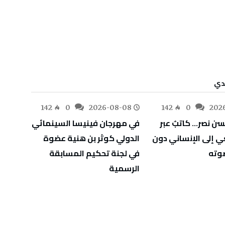
-08
142
0
2026-08-08
142
0
202
ن نصر… كاتبٌ عبر
في مهرجان فينيسا السينمائي
دزوك
ي إلى الإنساني دون
الدولي كوثر بن هنية عضوة
السب
وته
في لجنة تحكيم المسابقة
الرسمية