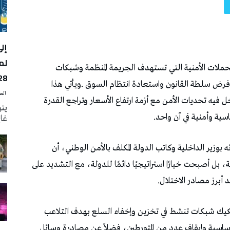
لم
28
‭ ‬الصحافة‭ ‬اليوم
يتو
غاية 31 أوت الجار