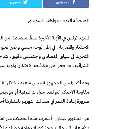
Twitter
Facebook
الصحافة‭ ‬اليوم‭ : ‬عواطف‭ ‬السويدي
‬الاحتكار‭ ‬والمضاربة،‭ ‬في‭ ‬إطار‭ ‬توجه‭ ‬رسمي‭ ‬واضح‭ ‬نحو‭ ‬فرض‭ ‬سلطة‭ ‬القانون‭ ‬واستعادة‭ ‬انتظام‭ ‬السوق‭. ‬
‬الشرائية،‭ ‬ما‭ ‬جعل‭ ‬من‭ ‬مكافحة‭ ‬الاحتكار‭ ‬أولوية‭ ‬سياسية‭ ‬وأمنية‭ ‬في‭ ‬آن‭ ‬واحد‭.‬
‬ضرورة‭ ‬إعادة‭ ‬النظر‭ ‬في‭ ‬مسالك‭ ‬التوزيع‭ ‬باعتبارها‭ ‬أحد‭ ‬أبرز‭ ‬مصادر‭ ‬الاختلال‭.‬