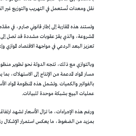
‬نقل‭ ‬ومعدات‭ ‬تُستعمل‭ ‬في‭ ‬التهريب‭ ‬والتوزيع‭ ‬غير‭ ‬القانوني،‭ ‬بما‭ ‬يعكس‭ ‬الطابع‭ ‬المنظم‭ ‬والمعقد‭ ‬لهذه‭ ‬الشبكات‭.‬
‬تعزيز‭ ‬البعد‭ ‬الردعي‭ ‬في‭ ‬مواجهة‭ ‬الاقتصاد‭ ‬الموازي‭ ‬وإعادة‭ ‬ضبط‭ ‬السوق‭.‬
‬عمليات‭ ‬البيع‭ ‬بشبكة‭ ‬موحدة‭ ‬للبيانات‭.‬
‬بمزيد‭ ‬من‭ ‬الضغوط،‭ ‬ما‭ ‬يعكس‭ ‬استمرار‭ ‬الإشكال‭ ‬رغم‭ ‬التدخلات‭ ‬الرقابية‭.‬