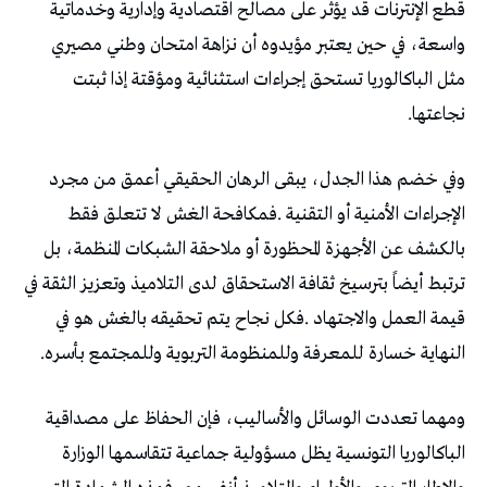
‬نجاعتها‭.‬
‬النهاية‭ ‬خسارة‭ ‬للمعرفة‭ ‬وللمنظومة‭ ‬التربوية‭ ‬وللمجتمع‭ ‬بأسره‭.‬