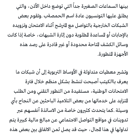
‬الأجهزة‭ ‬المتطورة‭.‬