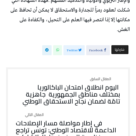
‬الغش‭.‬
‫‫ شاركها‬
Twitter
Facebook
‬تامّة‭ ‬لضمان‭ ‬نجاح‭ ‬الاستحقاق‭ ‬الوطني