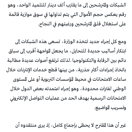
‬على‭ ‬استغلال‭ ‬قلق‭ ‬المترشحين‭ ‬ورغبتهم‭ ‬في‭ ‬النجاح‭.‬
‬وتسريب‭ ‬المواضيع‭.‬