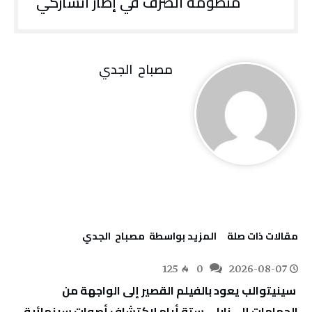
‬منظومة‭ ‬الصرف‭ ‬في‭ ‬إطار‭ ‬اتشاركي
مصباح ‭ ‬الجدي
‫مقالات ذات صلة‬
‫‫المزيد بواسطة‬ ‬ مصباح ‭ ‬الجدي
125
0
2026-08-07