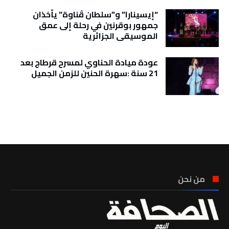
“إيسينارا” و”سلطان ڤناوة” يأخذان
جمهور بوقرنين في رحلة إلى عمق
الموسيقى الجزائرية
عودة ميادة الحناوي لمسرح قرطاج بعد
21 سنة :سهرة الحنين للزمن الجميل
تونس الطقس
من نحن