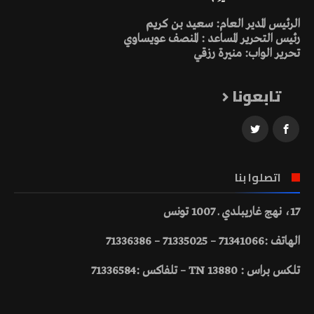
الرئيس المدير العام: سعيد بن كريم
رئيس التحرير المساعد : المنصف عويساوي
تحرير الواب: منيرة رزقي
تابعونا
اتصلوا بنا
17، نهج غاريبلدي ـ 1007 تونس
الهاتف :71341066 – 71335025 – 71336386
تلكس براس : 13880 TN – تلفاكس :71336584