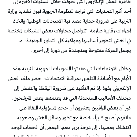
‬أحد‭ ‬أكبر‭ ‬التحديات‭ ‬التي‭ ‬تواجه‭ ‬المنظومة‭ ‬التربوية‭.‬
‬يجعل‭ ‬المعركة‭ ‬مفتوحة‭ ‬ومتجددة‭ ‬من‭ ‬دورة‭ ‬إلى‭ ‬أخرى‭.‬
‬مختلف‭ ‬الأساليب‭ ‬المستحدثة‭ ‬التي‭ ‬قد‭ ‬يعتمدها‭ ‬بعض‭ ‬المترشحين‭.