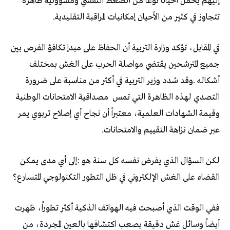
‬تتجاوز‭ ‬في‭ ‬كثير‭ ‬من‭ ‬الأحيان‭ ‬إمكانيات‭ ‬المراقبة‭ ‬التقليدية‭.‬
‬التصدي‭ ‬لهذه‭ ‬الظاهرة‭ ‬التي‭ ‬تمس‭
‬عبر‭ ‬ضمان‭ ‬نزاهة‭ ‬التقييم‭ ‬والامتحانات‭.‬
‬القضاء‭ ‬على‭ ‬الغش‭ ‬الإلكتروني‭ ‬في‭ ‬ظل‭ ‬التطور‭ ‬التكنولوجي‭ ‬المتسارع؟