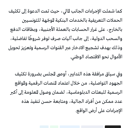
‬الأموال‭ ‬نحو‭ ‬الاقتصاد‭ ‬الوطني‭.‬
‬الإجراءات‭ ‬على‭ ‬أرض‭ ‬الواقع‭.‬