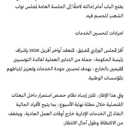
‬الشعب‭ ‬للحسم‭ ‬فيه‭.‬
اجراءات‭ ‬لتحسين‭ ‬الخدمات
‬بالمؤسسات‭ ‬الوطنية‭.‬
‬من‭ ‬الاكتظاظ‭ ‬وطول‭ ‬آجال‭ ‬الانتظار‭.‬