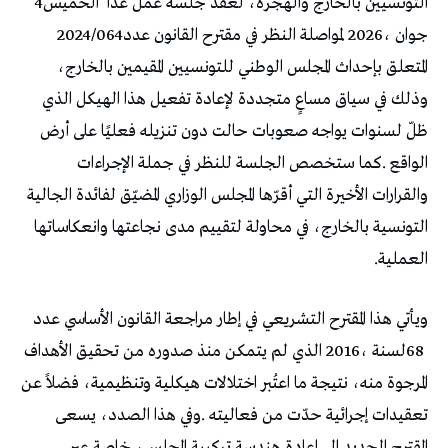
‬التونسيين‭ ‬بالخارج‭ ‬والهجرة،‭ ‬لعقد‭ ‬جلسة‭ ‬عمل‭ ‬غدا‭
‬الخميس‭ ‬4‭
‬جوان‭ ‬2026،‭ ‬لمواصلة‭ ‬النظر‭ ‬في‭ ‬مقترح‭ ‬القانون‭ ‬عدد‭ ‬2024/064‭
‬العملية‭.‬