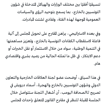
‬العمومية‭ ‬الموجهة‭ ‬لهذه‭ ‬الفئة،‭ ‬وتفادي‭ ‬تشتت‭ ‬المبادرات‭.‬
‬هام‭.‬