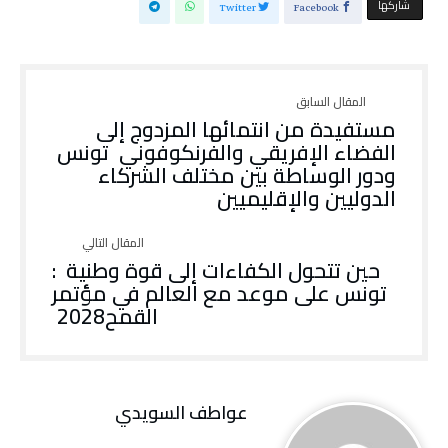
‫‫ شاركها‬
Twitter
Facebook
‬الدوليين‭ ‬والإقليميين‭ ‬
‬القمح‭ ‬2028
عواطف‭ ‬السويدي