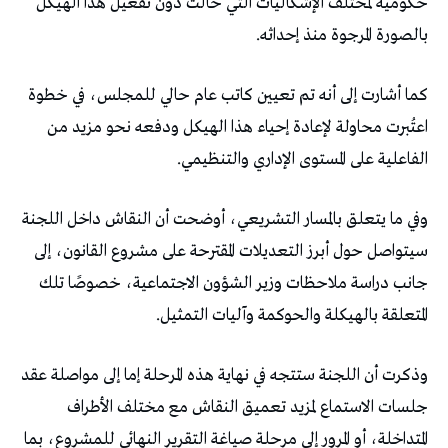
‬بالصورة‭ ‬المرجوة‭ ‬منذ‭ ‬إحداثه‭.‬
‬الفاعلية‭ ‬على‭ ‬المستوى‭ ‬الإداري‭ ‬والتنظيمي‭.‬
‬المتعلقة‭ ‬بالهيكلة‭ ‬والحوكمة‭ ‬وآليات‭ ‬التمثيل‭.‬