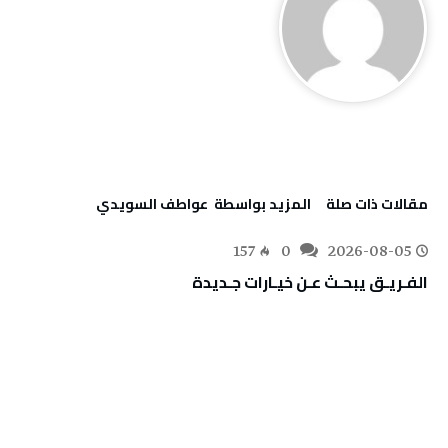
‫مقالات ذات صلة‬
‫‫المزيد بواسطة‬ ‬ عواطف‭ ‬السويدي
157
0
2026-08-05
الفـريـق‭ ‬يبحـث‭ ‬عـن‭ ‬خيـارات‭ ‬جـديدة