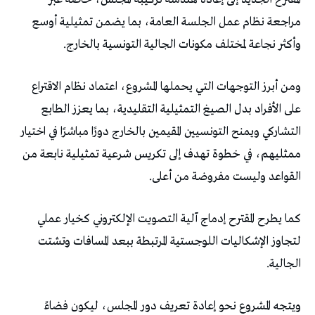
‬وأكثر‭ ‬نجاعة‭ ‬لمختلف‭ ‬مكونات‭ ‬الجالية‭ ‬التونسية‭ ‬بالخارج‭.‬
‬القواعد‭ ‬وليست‭ ‬مفروضة‭ ‬من‭ ‬أعلى‭.‬
‬الجالية‭.‬