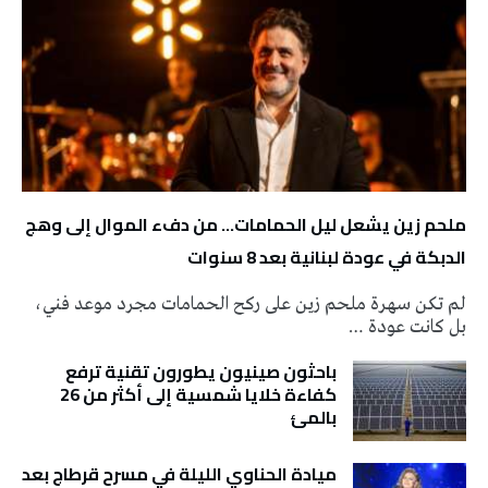
ملحم زين يشعل ليل الحمامات… من دفء الموال إلى وهج
الدبكة في عودة لبنانية بعد 8 سنوات
لم تكن سهرة ملحم زين على ركح الحمامات مجرد موعد فني،
بل كانت عودة …
باحثون صينيون يطورون تقنية ترفع
كفاءة خلايا شمسية إلى أكثر من 26
بالمئ
ميادة الحناوي الليلة في مسرح قرطاج بعد