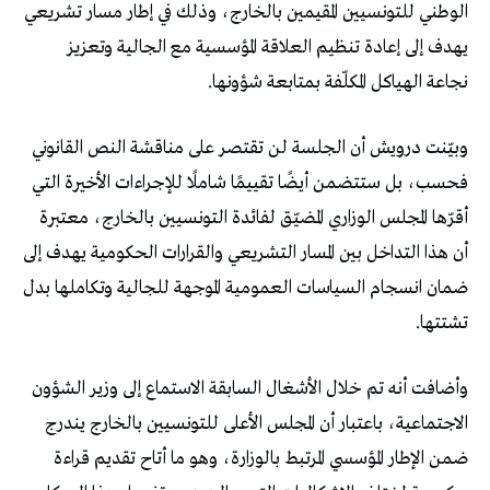
‬نجاعة‭ ‬الهياكل‭ ‬المكلّفة‭ ‬بمتابعة‭ ‬شؤونها‭.‬
‬تشتتها‭.‬