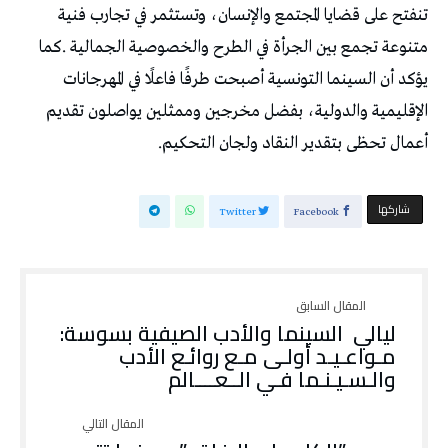
‬أعمال‭ ‬تحظى‭ ‬بتقدير‭ ‬النقاد‭ ‬ولجان‭ ‬التحكيم‭.‬
‫‫ شاركها‬
Twitter
Facebook
‬والـسـيـنـما‭ ‬فـي‭ ‬الــعــــالم