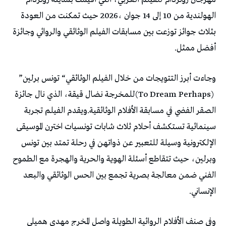
‬أفضل‭ ‬ممثل‭ .‬
وجاءت‭ ‬أبرز‭ ‬التتويجات‭ ‬من‭ ‬خلال‭ ‬الفيلم‭ ‬الوثائقي‭ “‬تونس‭ ‬برلين‭”
‬الإنساني‭.‬