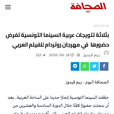
2026-06-18
‬حضورها‭ ‬ في‭ ‬مهرجان‭ ‬روتردام‭ ‬للفيلم‭ ‬العربي
ريــم قــيدوز
2026-06-18
225
الصحافة‭ ‬اليوم‭ : ‬ريـم‭ ‬قيدوز‭ ‬