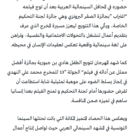
‬على‭ ‬لغة‭ ‬سينمائية‭ ‬واقعية‭ ‬تعكس‭ ‬تعقيدات‭ ‬الإنسان‭ ‬في‭ ‬محيطه‭.‬
‬ساهم‭ ‬في‭ ‬تميزه‭ ‬ضمن‭ ‬المنافسة‭.‬