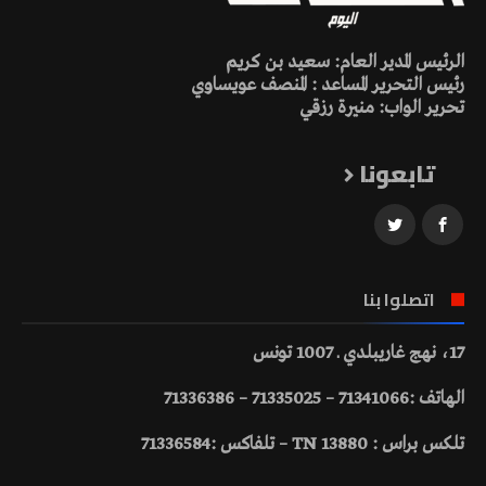
الرئيس المدير العام: سعيد بن كريم
رئيس التحرير المساعد : المنصف عويساوي
تحرير الواب: منيرة رزقي
تابعونا
اتصلوا بنا
17، نهج غاريبلدي ـ 1007 تونس
الهاتف :71341066 – 71335025 – 71336386
تلكس براس : 13880 TN – تلفاكس :71336584