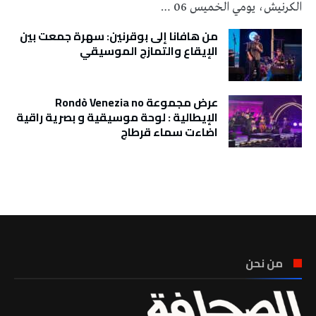
الكرنيش، يومي الخميس 06 …
من هافانا إلى بوقرنين: سهرة جمعت بين
الإيقاع والتمازج الموسيقي
عرض مجموعة Rondò Venezia no
الإيطالية : لوحة موسيقية و بصرية راقية
اضاءت سماء قرطاج
تونس الطقس
من نحن