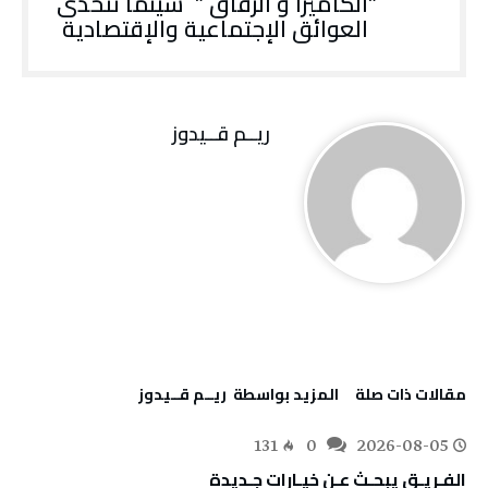
‬العوائق‭ ‬الإجتماعية‭ ‬والإقتصادية‭ ‬
ريــم قــيدوز
‫مقالات ذات صلة‬
‫‫المزيد بواسطة‬ ‬ ريــم قــيدوز
131
0
2026-08-05
الفـريـق‭ ‬يبحـث‭ ‬عـن‭ ‬خيـارات‭ ‬جـديدة