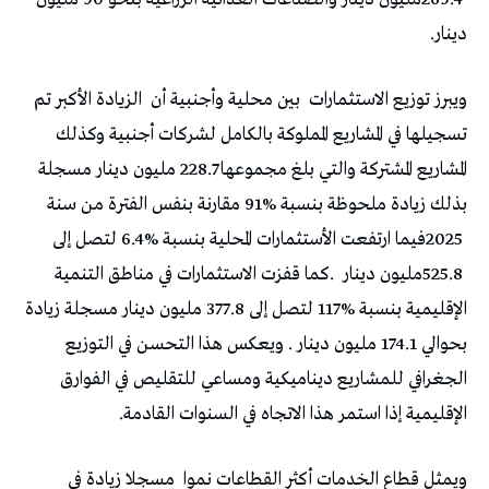
‬دينار‭. ‬
ويبرز‭ ‬توزيع‭ ‬الاستثمارات‭
‬بين‭ ‬محلية‭ ‬وأجنبية‭ ‬أن‭
‬525.8‭ ‬مليون‭ ‬دينار‭.
‬الإقليمية‭ ‬إذا‭ ‬استمر‭ ‬هذا‭ ‬الاتجاه‭ ‬في‭ ‬السنوات‭ ‬القادمة‭.‬
ويمثل‭ ‬قطاع‭ ‬الخدمات‭ ‬أكثر‭ ‬القطاعات‭ ‬نموا‭