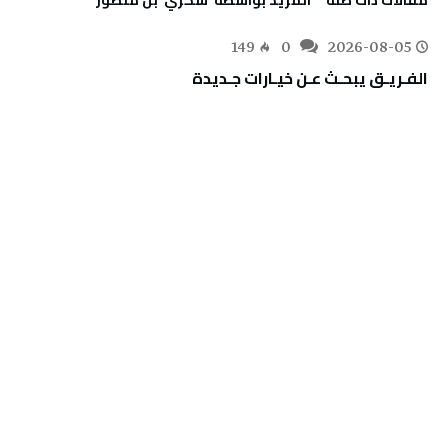
‫مقالات ذات صلة‬
‫‫المزيد بواسطة‬ ‬ ‬شكري ‭ ‬بن‭ ‬منصور
149
0
2026-08-05
الفـريـق‭ ‬يبحـث‭ ‬عـن‭ ‬خيـارات‭ ‬جـديدة