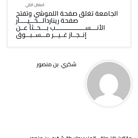
‬إنــجــاز‭ ‬غــيـــر‭ ‬مـــســبـــوق
‬شكري ‭ ‬بن‭ ‬منصور