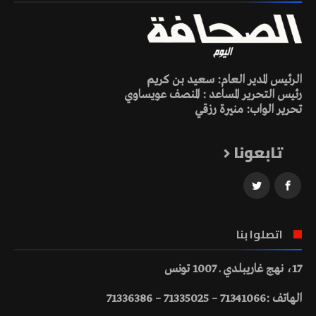
الرئيس المدير العام: سعيد بن كريم
رئيس التحرير المساعد : المنصف عويساوي
تحرير الواب: منيرة رزقي
تابعونا
اتصلوا بنا
17، نهج غاريبلدي ـ 1007 تونس
الهاتف :71341066 – 71335025 – 71336386