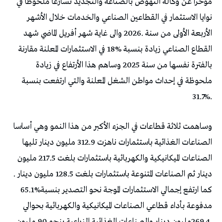
‬31.7%‭.‬
‬دينار‭ ‬ثم‭ ‬الصناعات‭ ‬المتنوعة‭ ‬باستثمارات‭ ‬بلغت‭ ‬128.5‭ ‬مليون‭ ‬دينار‭.
‬كما‭ ‬ارتفع‭ ‬إجمالي‭ ‬الاستثمارات‭ ‬الموجة‭ ‬نحو‭ ‬التصدير‭ ‬بنسبة‭ ‬65.1%‭