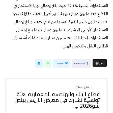
‬الاستثمار‭ ‬الأجنبي‭ ‬المباشر‭ ‬11.2‭ ‬مليون‭ ‬دينار‭
‬قطاعي‭ ‬النقل‭ ‬والتكوين‭ ‬المهني‭.‬
‫‫ شاركها‬
Twitter
Facebook
‬شو‭ ‬2026ب