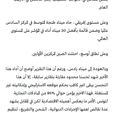
‬العام‭. ‬
‬العالمي‭.‬
وعلى‭ ‬نطاق‭ ‬أوسع،‭ ‬احتلت‭ ‬الصين‭ ‬المركزين‭ ‬الأولين‭. ‬