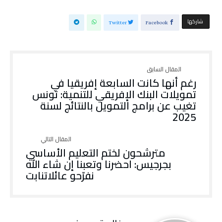
‫‫ شاركها‬
Twitter
Facebook
‬2025
‬نفرّحو‭ ‬عائلاتنابت