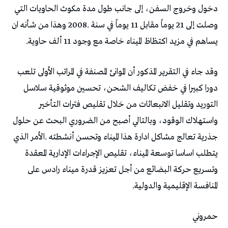
‬يساهم‭ ‬في‭ ‬مزيد‭ ‬اكتظاظ‭ ‬الميناء‭ ‬خاصة‭ ‬مع‭ ‬وجود‭ ‬11‭ ‬ألف‭ ‬حاوية‭. ‬
‬المنافسة‭ ‬الإقليمية‭ ‬والدولية‭.‬
حمروني