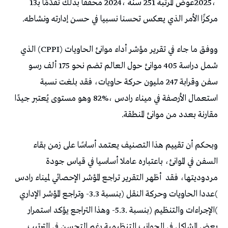
‬2025،‭ ‬عوض‭ ‬المرتبة‭ ‬251‭ ‬سنة‭ ‬2024،‭ ‬محققًا‭ ‬بذلك‭ ‬تقدّمًا‭ ‬بـ‭ ‬13‭
‬مركزًا‭ ‬الأمر‭ ‬الذي‭ ‬يعكس‭ ‬تحسنا‭ ‬نسبيا‭ ‬في‭ ‬حسن‭ ‬إدارته‭ ‬ونشاطه‭. ‬
ووفق‭ ‬ما‭ ‬جاء‭ ‬في‭ ‬تقرير‭ ‬مؤشر‭ ‬أداء‭ ‬موانئ‭ ‬الحاويات‭ (‬CPPI‭) ‬الذي‭
‬مقارنة‭ ‬بعدد‭ ‬من‭ ‬موانئ‭ ‬المنطقة‭.‬
‬مردوديتها،‭ ‬فقد‭