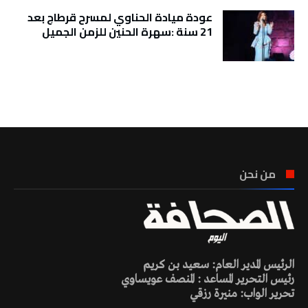
عودة ميادة الحناوي لمسرح قرطاج بعد
21 سنة :سهرة الحنين للزمن الجميل
تونس الطقس
من نحن
الرئيس المدير العام: سعيد بن كريم
رئيس التحرير المساعد : المنصف عويساوي
تحرير الواب: منيرة رزقي