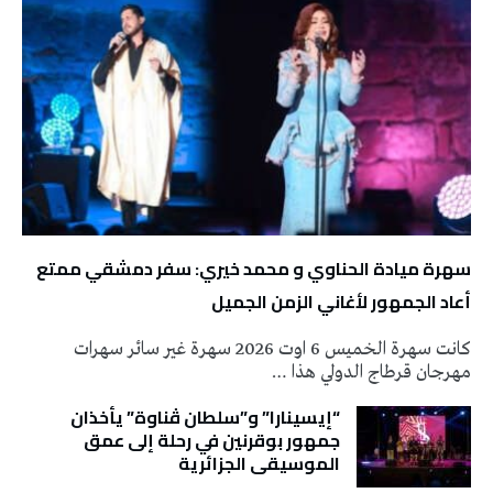
سهرة ميادة الحناوي و محمد خيري: سفر دمشقي ممتع
أعاد الجمهور لأغاني الزمن الجميل
كانت سهرة الخميس 6 اوت 2026 سهرة غير سائر سهرات
مهرجان قرطاج الدولي هذا …
“إيسينارا” و”سلطان ڤناوة” يأخذان
جمهور بوقرنين في رحلة إلى عمق
الموسيقى الجزائرية