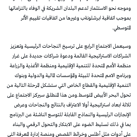
‬المتوسطي‭. ‬