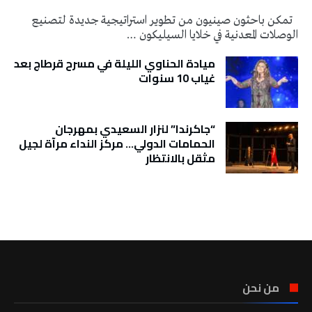
تمكن باحثون صينيون من تطوير استراتيجية جديدة لتصنيع
الوصلات المعدنية في خلايا السيليكون …
ميادة الحناوي الليلة في مسرح قرطاج بعد
غياب 10 سنوات
“جاكرندا” لنزار السعيدي بمهرجان
الحمامات الدولي… مركز النداء مرآة لجيل
مثقل بالانتظار
تونس الطقس
من نحن