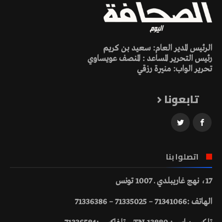
الرئيس المدير العام: سعيد بن كريم
رئيس التحرير المساعد : المنصف عويساوي
تحرير الواب: منيرة رزقي
تابعونا
اتصلوا بنا
17، نهج غاريبلدي ـ 1007 تونس
الهاتف :71341066 – 71335025 – 71336386