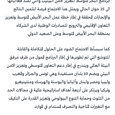
‬بمنطقة‭ ‬البحر‭ ‬الأبيض‭ ‬المتوسط‭ ‬وعلى‭ ‬الصعيد‭ ‬الدولي‭.‬
‬مع‭ ‬التغيرات‭ ‬المناخية‭ ‬والتصرف‭ ‬المستدام‭ ‬في‭ ‬الموارد‭.‬