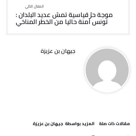
موجة‭ ‬حرّ‭ ‬قياسية‭ ‬تمسّ‭ ‬عديد‭ ‬البلدان‭:‬ ‭
‬تونس‭ ‬آمنة‭ ‬حاليا‭ ‬من‭ ‬الخطر‭ ‬المناخي
جيهان بن عزيزة
‫مقالات ذات صلة‬
‫‫المزيد بواسطة‬ ‬ جيهان بن عزيزة