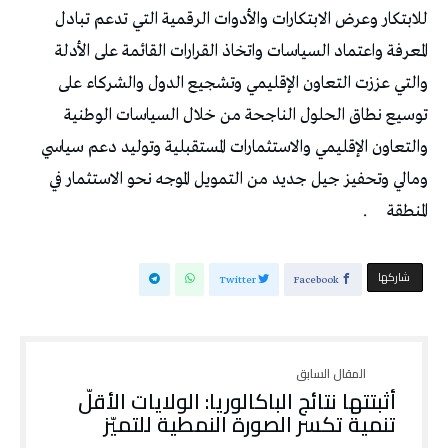
‬المنطقة‭.
‫‫ شاركها‬
Twitter
Facebook
‬تنمية‭ ‬تكسر‭ ‬الصورة‭ ‬النمطية‭ ‬للتميّز