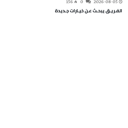
156
0
2026-08-05
الفـريـق‭ ‬يبحـث‭ ‬عـن‭ ‬خيـارات‭ ‬جـديدة