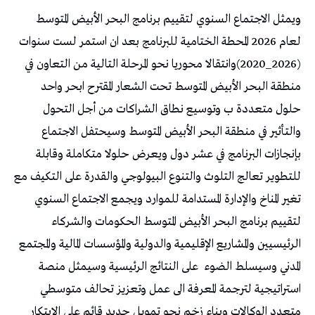
‬المدني‭ ‬وسيسلط‭ ‬الضوء‭