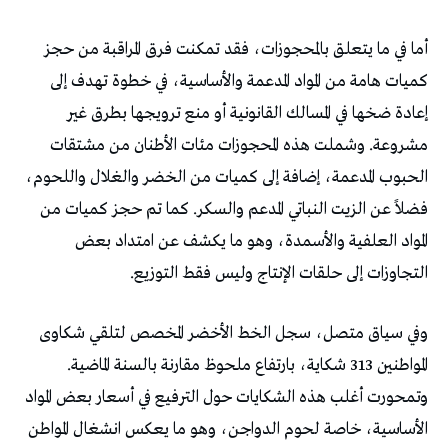
أما في ما يتعلق بالمحجوزات، فقد تمكنت فرق المراقبة من حجز
كميات هامة من المواد المدعمة والأساسية، في خطوة تهدف إلى
إعادة ضخها في المسالك القانونية أو منع ترويجها بطرق غير
مشروعة. وشملت هذه المحجوزات مئات الأطنان من مشتقات
الحبوب المدعمة، إضافة إلى كميات من الخضر والغلال واللحوم،
فضلاً عن الزيت النباتي المدعم والسكر. كما تم حجز كميات من
المواد العلفية والأسمدة، وهو ما يكشف عن امتداد بعض
التجاوزات إلى حلقات الإنتاج وليس فقط التوزيع.
وفي سياق متصل، سجل الخط الأخضر المخصص لتلقي شكاوى
المواطنين 313 شكاية، بارتفاع ملحوظ مقارنة بالسنة الماضية.
وتمحورت أغلب هذه الشكايات حول الترفيع في أسعار بعض المواد
الأساسية، خاصة لحوم الدواجن، وهو ما يعكس انشغال المواطن