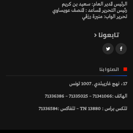
الرئيس المدير العام: سعيد بن كريم
رئيس التحرير المساعد : المنصف عويساوي
تحرير الواب: منيرة رزقي
تابعونا
اتصلوا بنا
17، نهج غاريبلدي ـ 1007 تونس
الهاتف :71341066 – 71335025 – 71336386
تلكس براس : 13880 TN – تلفاكس :71336584