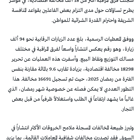
سجلت فرق المراقبة أكثر من 18 ألف مخالفة اقتصادية، في مؤشر
يطرح تساؤلات حول مدى التزام بعض الفاعلين بقواعد المنافسة
الشريفة واحترام القدرة الشرائية للمواطن.
ووفق المعطيات الرسمية، بلغ عدد الزيارات الرقابية نحو 94 ألف
زيارة، وهو رقم يعكس انتشاراً واسعاً لفرق المراقبة في مختلف
مسالك التوزيع ونقاط البيع. وأسفرت هذه العمليات عن تحرير
18298 مخالفة اقتصادية، بزيادة تقارب 9.6 بالمائة مقارنة بنفس
الفترة من رمضان 2025، حيث تم تسجيل 16691 مخالفة. هذا
التطور العددي لا يمكن فصله عن خصوصية شهر رمضان، الذي
غالباً ما يشهد ارتفاعاً في الطلب واستغلالاً ظرفياً من قبل بعض
التجار.
وتبرز طبيعة المخالفات المسجلة ملامح الخروقات الأكثر انتشاراً في
السوق. فقد تصدرت مخالفات شفافية المعاملات القائمة، بما يزيد