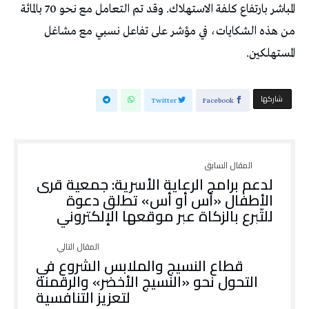
المباشر بارتفاع كلفة الاستهلاك. وقد تم التعامل مع نحو 70 بالمائة
من هذه الشكايات، في مؤشر على تفاعل نسبي مع مشاغل
المستهلكين.
‫‫ شاركها‬
Twitter
Facebook
لدعم برامج الرعاية الأسرية: جمعية قرى
الأطفال «أس أو أس» تطلق دعوة
للتّبرع بالزكاة عبر موقعها الإلكتروني
قطاع النسيج والملابس الشروع في
التحول نحو «النسيج الأخضر» والرقمنة
لتعزيز التنافسية