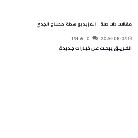
‫مقالات ذات صلة‬
‫‫المزيد بواسطة‬ ‬ مصباح ‭ ‬الجدي
154
0
2026-08-05
الفـريـق‭ ‬يبحـث‭ ‬عـن‭ ‬خيـارات‭ ‬جـديدة