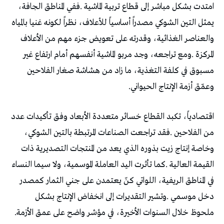
‬وعمّق‭ ‬أزمة‭ ‬الإنتاج‭ ‬الحيواني‭.‬
‬ملحوظ‭ ‬خلال‭ ‬السنوات‭ ‬الأخيرة،‭ ‬في‭ ‬مؤشر‭ ‬واضح‭ ‬على‭ ‬عمق‭ ‬الأزمة‭.‬