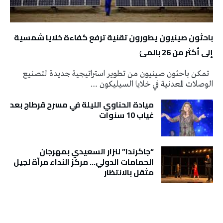
باحثون صينيون يطورون تقنية ترفع كفاءة خلايا شمسية
إلى أكثر من 26 بالمئ
تمكن باحثون صينيون من تطوير استراتيجية جديدة لتصنيع
الوصلات المعدنية في خلايا السيليكون …
ميادة الحناوي الليلة في مسرح قرطاج بعد
غياب 10 سنوات
“جاكرندا” لنزار السعيدي بمهرجان
الحمامات الدولي… مركز النداء مرآة لجيل
مثقل بالانتظار
تونس الطقس