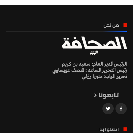
من نحن
الرئيس المدير العام: سعيد بن كريم
رئيس التحرير المساعد : المنصف عويساوي
تحرير الواب: منيرة رزقي
تابعونا
اتصلوا بنا