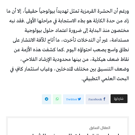
‬البحث‭ ‬العلمي‭ ‬التطبيقي‭.‬
‫‫ شاركها‬
Twitter
Facebook