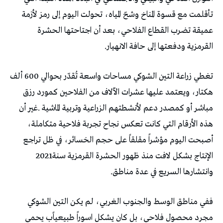
‬القرمزية‭ ‬ودفعتها‭ ‬إلى‭ ‬حافة‭ ‬الانهيار‭.‬
‬الإنتاج‭ ‬بشكل‭ ‬لافت‭ ‬منذ‭ ‬ظهور‭ ‬الحشرة‭ ‬القرمزية‭ ‬سنة‭ ‬2021‭
‬وانتشارها‭ ‬السريع‭ ‬في‭ ‬عدة‭ ‬مناطق‭.‬