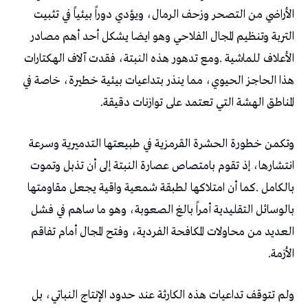
‬المناطق‭ ‬الهشة‭ ‬التي‭ ‬تعتمد‭ ‬على‭ ‬توازنات‭ ‬دقيقة‭.‬
‬الأزمة‭.‬