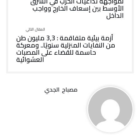
لمواجهة تداعيات الحرب في الشرق
الأوسط بين إسعاف الخارج وواجب
الداخل
أزمة بيئية متفاقمة : 3,3 مليون طن
من النفايات المنزلية سنويًا.. ومعركة
حاسمة للقضاء على المصبات
العشوائية
مصباح ‭ ‬الجدي