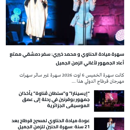
سهرة ميادة الحناوي و محمد خيري: سفر دمشقي ممتع
أعاد الجمهور لأغاني الزمن الجميل
كانت سهرة الخميس 6 اوت 2026 سهرة غير سائر سهرات
مهرجان قرطاج الدولي هذا …
“إيسينارا” و”سلطان ڤناوة” يأخذان
جمهور بوقرنين في رحلة إلى عمق
الموسيقى الجزائرية
عودة ميادة الحناوي لمسرح قرطاج بعد
21 سنة :سهرة الحنين للزمن الجميل