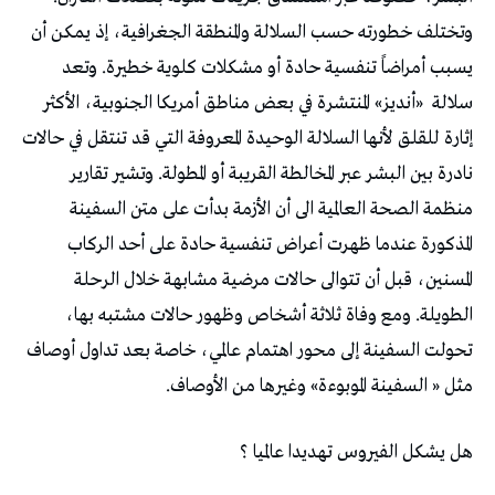
وتختلف خطورته حسب السلالة والمنطقة الجغرافية، إذ يمكن أن
يسبب أمراضاً تنفسية حادة أو مشكلات كلوية خطيرة. وتعد
سلالة
«أنديز» المنتشرة في بعض مناطق أمريكا الجنوبية، الأكثر
إثارة للقلق لأنها السلالة الوحيدة المعروفة التي قد تنتقل في حالات
نادرة بين البشر عبر المخالطة القريبة أو المطولة. وتشير تقارير
منظمة الصحة العالمية الى أن الأزمة بدأت على متن السفينة
المذكورة عندما ظهرت أعراض تنفسية حادة على أحد الركاب
المسنين، قبل أن تتوالى حالات مرضية مشابهة خلال الرحلة
الطويلة. ومع وفاة ثلاثة أشخاص وظهور حالات مشتبه بها،
تحولت السفينة إلى محور اهتمام عالمي، خاصة بعد تداول أوصاف
مثل « السفينة الموبوءة» وغيرها من الأوصاف.
هل يشكل الفيروس تهديدا عالميا ؟