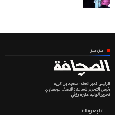
تونس الطقس
من نحن
الرئيس المدير العام: سعيد بن كريم
رئيس التحرير المساعد : المنصف عويساوي
تحرير الواب: منيرة رزقي
تابعونا