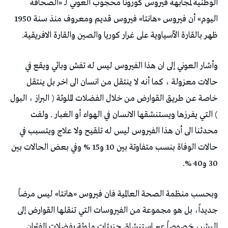
الوطنية لمجابهة فيروس كورونا محجوب العوني لـ «الصحافة
اليوم» أن فيروس «هانتا» فيروس قديم ومعروف منذ سنة 1950
ظهر بالقارة الآسياوية على غرار كوريا والصين والقارة الافريقية.
وأشار العوني إلى ان هذا الفيروس ليس له تفش وبائي ويقع في
حالات معزولة ، كما أنه لا ينتقل من انسان الى اخر بل ينتقل
خاصة عن طريق القوارض من خلال الفضلات الملوثة ( البراز ، البول
) التي يفرزها ويستنشقها الانسان في الهواء أو الغبار . ولفت
محدثنا الى أن هذا الفيروس ليس له تلقيح ولا علاج ويتسبب في
حالات الوفاة بنسب متفاوتة بين 10 و15 % وفي بعض الحالات بين
30 و40 %.
وبحسب منظمة الصحة العالمية فان فيروس «هانتا» ليس مرضاً
جديداً، بل هو مجموعة من الفيروسات التي تنقلها القوارض إلى
البشر، خصوصاً عبر استنشاق جزيئات ملوثة بفضلات الفئران.