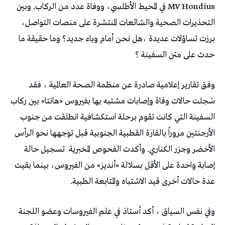
MV Hondius في المحيط الأطلسي، ووفاة عدد من الركاب. وبين
التحذيرات الصحية والشائعات المنتشرة على منصات التواصل،
برزت تساؤلات عديدة ،هل نحن أمام وباء جديد؟ وما حقيقة ما
حدث على متن السفينة ؟
وفق تقارير إعلامية صادرة عن منظمة الصحة العالمية ، فقد
سُجلت حالات وفاة وإصابات مشتبه بها بفيروس «هانتا» بين ركاب
السفينة التي كانت تقوم برحلة استكشافية انطلقت من جنوب
الأرجنتين مروراً بالقارة القطبية الجنوبية قبل توجهها نحو الرأس
الأخضر وجزر الكناري. وأكدت الفحوص المخبرية
تسجيل حالة
إصابة واحدة على الأقل بسلالة «أنديز» من الفيروس، بينما بقيت
عدة حالات أخرى قيد الاشتباه والمتابعة الطبية.
وفي نفس السياق ، أكد أستاذ في علم الفيروسات وعضو اللجنة