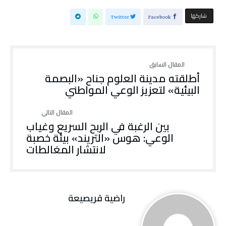
‫‫ شاركها‬
Twitter
Facebook
أطلقته مدينة العلوم جناح «البصمة
البيئية» لتعزيز الوعي المواطني
بين الرغبة في الربح السريع وغياب
الوعي: هوس «التريند» بيئة خصبة
لانتشار المغالطات
راضية قريصيعة