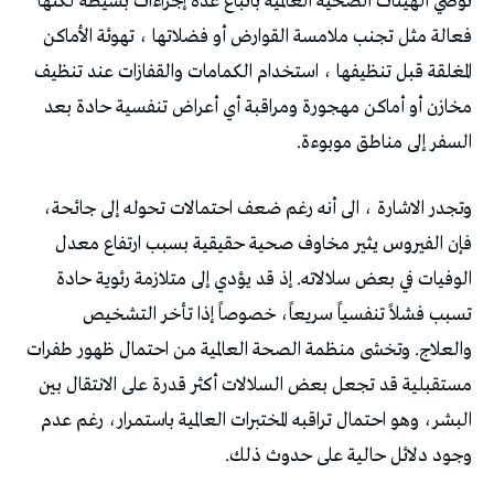
توصي الهيئات الصحية العالمية باتباع عدة إجراءات بسيطة لكنها
فعالة مثل تجنب ملامسة القوارض أو فضلاتها ، تهوئة الأماكن
المغلقة قبل تنظيفها ، استخدام الكمامات والقفازات عند تنظيف
مخازن أو أماكن مهجورة ومراقبة أي أعراض تنفسية حادة بعد
السفر إلى مناطق موبوءة.
وتجدر الاشارة ، الى أنه رغم ضعف احتمالات تحوله إلى جائحة،
فإن الفيروس يثير مخاوف صحية حقيقية بسبب ارتفاع معدل
الوفيات في بعض سلالاته. إذ قد يؤدي إلى متلازمة رئوية حادة
تسبب فشلاً تنفسياً سريعاً، خصوصاً إذا تأخر التشخيص
والعلاج. وتخشى منظمة الصحة العالمية من احتمال ظهور طفرات
مستقبلية قد تجعل بعض السلالات أكثر قدرة على الانتقال بين
البشر، وهو احتمال تراقبه المختبرات العالمية باستمرار، رغم عدم
وجود دلائل حالية على حدوث ذلك.