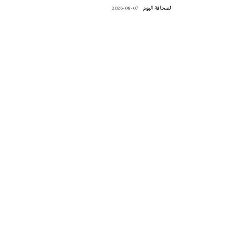
‭ ‬الصحافة‭ ‬اليوم
2026-08-07
تونس الطقس