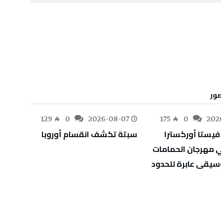
-07
129
0
2026-08-07
175
0
202
سبتة‭ ‬تكشف‭ ‬انقسام‭ ‬أوروبا
‬أوراق‭ ‬اعتماد