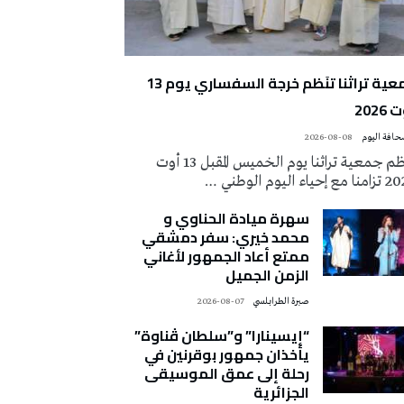
جمعية تراثنا تنَظم خرجة السفساري يوم 13
2026
2026-08-08
تُنظم جمعية تراثنا يوم الخميس المقبل 13 أوت
 إحياء اليوم الوطني …
سهرة ميادة الحناوي و
محمد خيري: سفر دمشقي
ممتع أعاد الجمهور لأغاني
الزمن الجميل
صبرة الطرابلسي
2026-08-07
“إيسينارا” و”سلطان ڤناوة”
يأخذان جمهور بوقرنين في
رحلة إلى عمق الموسيقى
الجزائرية