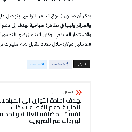
يذكر أن صالون (سوق السفر التونسي) يتواصل على 
والجزائر وليبيا في تظاهرة سياحية تهدف إلى دعم ا
والاستثمار السياحي. وكان
البنك المركزي التونسي 
2.8 مليار دولار) خلال 2025 مقابل 7.59 مليارات دينار (2.63 مليار دولار) في 2024
‫‫ شاركها‬
Twitter
Facebook
بهدف اعادة التوازن الى المبادلا
التجارية: دعم القطاعات ذات
القيمة المضافة العالية والحد م
الواردات غير الضرورية