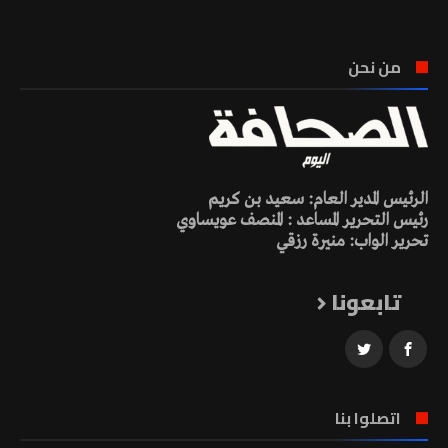
من نحن
الرئيس المدير العام: سعيد بن كريم
رئيس التحرير المساعد : المنصف عويساوي
تحرير الواب: منيرة رزقي
تابعونا
اتصلوا بنا