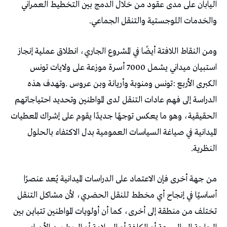
‬والخدمات‭ ‬اللوجستية‭ ‬والتنقل‭ ‬الجماعي‭.‬
‬النظرية‭.‬