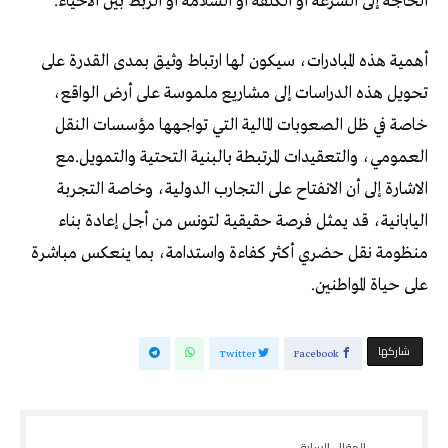
‬الحاجة‭ ‬إلى‭ ‬السرعة‭ ‬أو‭ ‬الكلفة‭ ‬أو‭ ‬السلامة‭ ‬أو‭ ‬الربط‭ ‬بين‭ ‬الأحياء‭.‬
‬على‭ ‬حياة‭ ‬المواطنين‭.‬
‫‫ شاركها‬
Twitter
Facebook