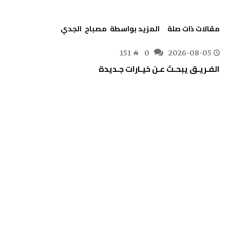
‫مقالات ذات صلة‬
‫‫المزيد بواسطة‬ ‬ مصباح ‭ ‬الجدي
151
0
2026-08-05
الفـريـق‭ ‬يبحـث‭ ‬عـن‭ ‬خيـارات‭ ‬جـديدة