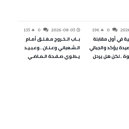
-05
135
0
2026-08-05
196
0
202
‬يـطـوي‭ ‬صـفـحة‭ ‬الـمـاضـي
‬يهدّد‭ ‬صحة‭ ‬أطفالنا