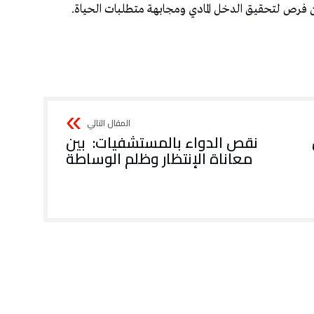
‬معاناة‭ ‬الإنتظار‭ ‬وظلم‭ ‬الوساطة