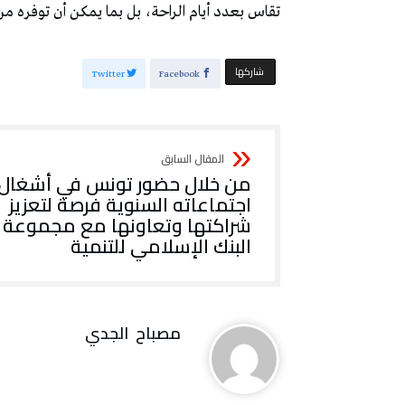
‬تقاس‭ ‬بعدد‭ ‬أيام‭ ‬الراحة،‭ ‬بل‭ ‬بما‭ ‬يمكن‭ ‬أن‭ ‬توفره‭ ‬من‭ ‬فرص‭ ‬لتحقيق‭ ‬الدخل‭ ‬المادي‭ ‬ومجابهة‭ ‬متطلبات‭ ‬الحياة‭.‬
‫‫ شاركها‬
Twitter
Facebook
‬البنك‭ ‬الإسلامي‭ ‬للتنمية
مصباح ‭ ‬الجدي