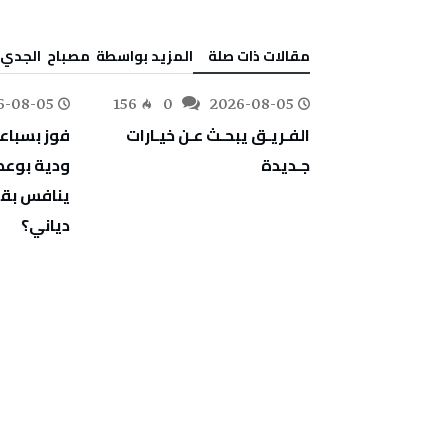
‫مقالات ذات صلة‬
‫‫المزيد بواسطة‬ ‬ مصباح ‭ ‬الجدي
6-08-05
156
0
2026-08-05
179
0
‬جـديدة
‬دياني؟