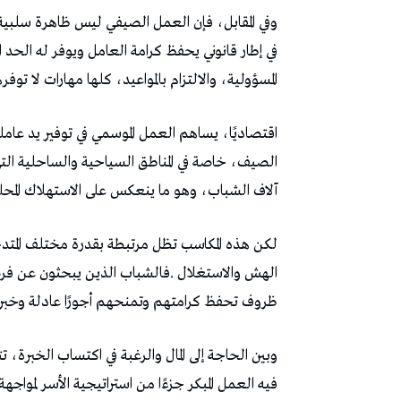
‬المسؤولية،‭ ‬والالتزام‭ ‬بالمواعيد،‭ ‬كلها‭ ‬مهارات‭ ‬لا‭ ‬توفرها‭ ‬قاعات‭ ‬الدراسة‭ ‬وحدها،‭ ‬بل‭ ‬تصنعها‭ ‬التجربة‭ ‬الميدانية‭.‬
‬آلاف‭ ‬الشباب،‭ ‬وهو‭ ‬ما‭ ‬ينعكس‭ ‬على‭ ‬الاستهلاك‭ ‬المحلي‭ ‬وتنشيط‭ ‬الحركة‭ ‬التجارية‭.‬
‬ظروف‭ ‬تحفظ‭ ‬كرامتهم‭ ‬وتمنحهم‭ ‬أجورًا‭ ‬عادلة‭ ‬وخبرة‭ ‬حقيقية‭ ‬يمكن‭ ‬البناء‭ ‬عليها‭ ‬مستقبلًا‭.‬