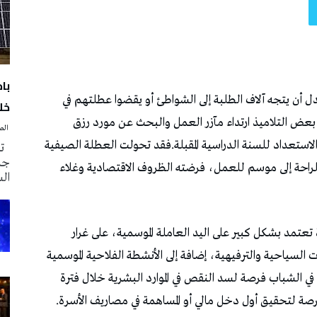
با
خلا
‭ ‬الصحافة‭ ‬اليوم
تم
جدي
ال