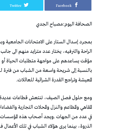
Twitter
Facebook
الصحافة‭ ‬اليوم‭:‬مصباح‭ ‬الجدي
‬مؤقت‭ ‬يساعدهم‭ ‬على‭ ‬مواجهة‭ ‬متطلبات‭ ‬الحياة‭ ‬أو‭ ‬الاستعداد‭ ‬للسنة‭ ‬الدراسية‭ ‬المقبلة‭.‬
‬المعيشة‭ ‬وتراجع‭ ‬القدرة‭ ‬الشرائية‭ ‬للعائلات‭.‬
‬الذروة،‭ ‬بينما‭ ‬يرى‭ ‬هؤلاء‭ ‬الشباب‭ ‬في‭ ‬تلك‭ ‬الأعمال‭ ‬فرصة‭ ‬لتحقيق‭ ‬أول‭ ‬دخل‭ ‬مالي‭ ‬أو‭ ‬المساهمة‭ ‬في‭ ‬مصاريف‭ ‬الأسرة‭.‬