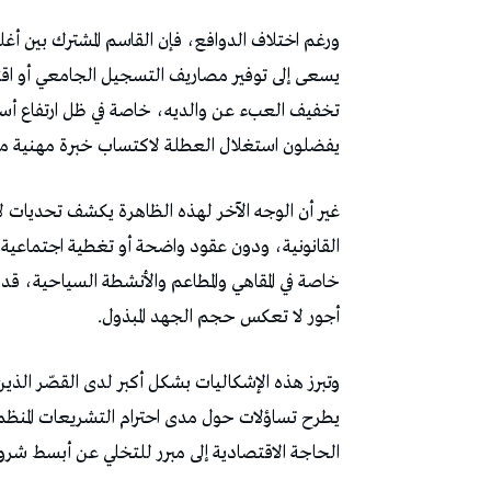
‬يفضلون‭ ‬استغلال‭ ‬العطلة‭ ‬لاكتساب‭ ‬خبرة‭ ‬مهنية‭ ‬مبكرة‭ ‬قد‭ ‬تساعدهم‭ ‬لاحقًا‭ ‬على‭ ‬دخول‭ ‬سوق‭ ‬الشغل‭ ‬بثقة‭ ‬أكبر‭.‬
‬أجور‭ ‬لا‭ ‬تعكس‭ ‬حجم‭ ‬الجهد‭ ‬المبذول‭.‬
‬الحاجة‭ ‬الاقتصادية‭ ‬إلى‭ ‬مبرر‭ ‬للتخلي‭ ‬عن‭ ‬أبسط‭ ‬شروط‭ ‬العمل‭ ‬اللائق‭.‬