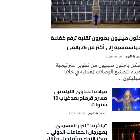
حثون صينيون يطورون تقنية ترفع كفاءة
يا شمسية إلى أكثر من 26 بالمئ
2026-08-06
كن باحثون صينيون من تطوير استراتيجية
دة لتصنيع الوصلات المعدنية في خلايا
سيليكون …
ميادة الحناوي الليلة في
مسرح قرطاج بعد غياب 10
سنوات
‭ ‬الصحافة‭ ‬اليوم
2026-08-06
“جاكرندا” لنزار السعيدي
بمهرجان الحمامات الدولي…
مركز النداء مرآة لجيل مثقل