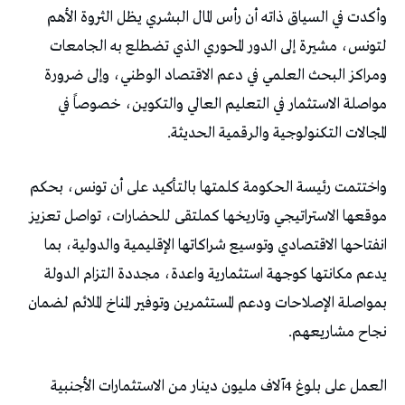
‬المجالات‭ ‬التكنولوجية‭ ‬والرقمية‭ ‬الحديثة‭.‬
‬نجاح‭ ‬مشاريعهم‭.‬
العمل‭ ‬على‭ ‬بلوغ4‭ ‬آلاف‭ ‬مليون‭ ‬دينار‭ ‬من‭ ‬الاستثمارات‭ ‬الأجنبية‭ ‬