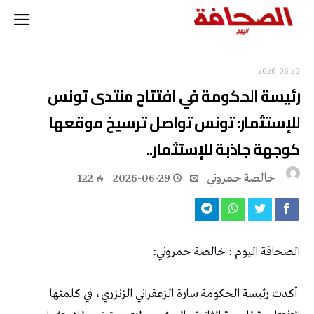
2026-06-29
‬كوجهة‭ ‬جاذبة‭ ‬للإستثمار‭..‬
خالصة حمروني
2026-06-29
122
الصحافة‭ ‬اليوم‭ : ‬خالصة‭ ‬حمروني‭:‬