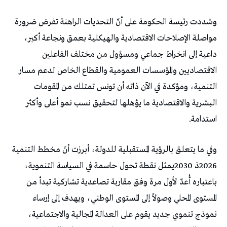
‬استدامة‭.‬