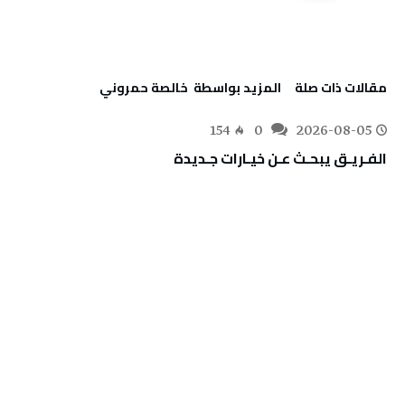
‫مقالات ذات صلة‬
‫‫المزيد بواسطة‬ ‬ خالصة حمروني
154
0
2026-08-05
الفـريـق‭ ‬يبحـث‭ ‬عـن‭ ‬خيـارات‭ ‬جـديدة