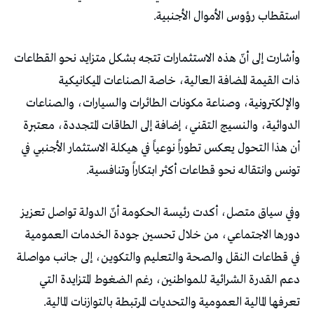
‬استقطاب‭ ‬رؤوس‭ ‬الأموال‭ ‬الأجنبية‭.‬
‬تونس‭ ‬وانتقاله‭ ‬نحو‭ ‬قطاعات‭ ‬أكثر‭ ‬ابتكاراً‭ ‬وتنافسية‭.‬
‬تعرفها‭ ‬المالية‭ ‬العمومية‭ ‬والتحديات‭ ‬المرتبطة‭ ‬بالتوازنات‭ ‬المالية‭.‬