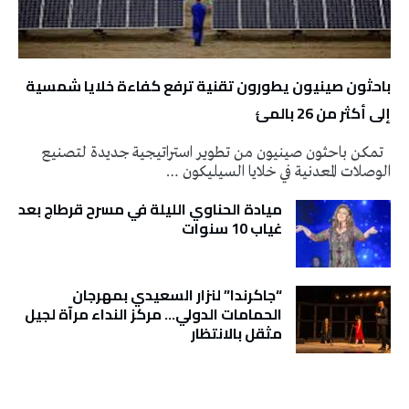
باحثون صينيون يطورون تقنية ترفع كفاءة خلايا شمسية
إلى أكثر من 26 بالمئ
تمكن باحثون صينيون من تطوير استراتيجية جديدة لتصنيع
الوصلات المعدنية في خلايا السيليكون …
ميادة الحناوي الليلة في مسرح قرطاج بعد
غياب 10 سنوات
“جاكرندا” لنزار السعيدي بمهرجان
الحمامات الدولي… مركز النداء مرآة لجيل
مثقل بالانتظار
تونس الطقس