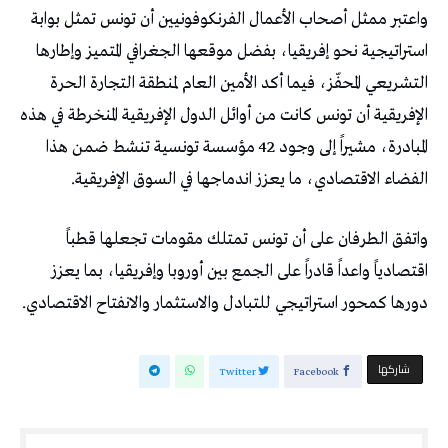
‬الفضاء‭ ‬الاقتصادي،‭ ‬ما‭ ‬يعزز‭ ‬اندماجها‭ ‬في‭ ‬السوق‭ ‬الإفريقية‭.‬
‬دورها‭ ‬كمحور‭ ‬استراتيجي‭ ‬للتبادل‭ ‬والاستثمار‭ ‬والانفتاح‭ ‬الاقتصادي‭.‬
‫‫ شاركها‬
Twitter
Facebook