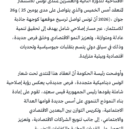
‬المنعقد‭ ‬أمس‭ ‬الخميس‭ ‬والذي‭ ‬يتواصل‭ ‬على‭ ‬مدى‭ ‬يومين‭ ( ‬25‭ ‬و26‭
‬اقتصادية‭ ‬وبيئية‭ ‬متزايدة‭.‬
‬التعويل‭ ‬على‭ ‬القدرات‭ ‬الوطنية‭ ‬والكفاءات‭ ‬التونسية‭.‬