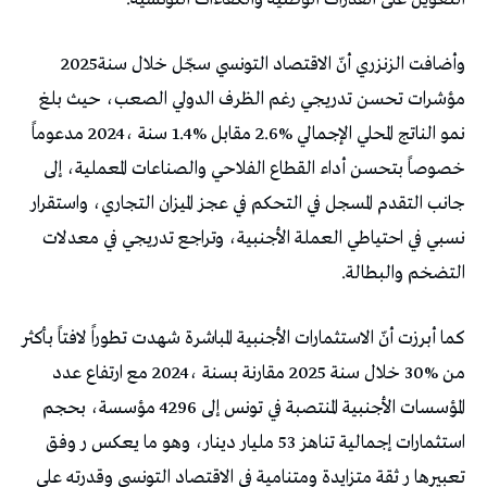
وأضافت‭ ‬الزنزري‭ ‬أنّ‭ ‬الاقتصاد‭ ‬التونسي‭ ‬سجّل‭ ‬خلال‭ ‬سنة‭ ‬2025‭
‬التضخم‭ ‬والبطالة‭.‬