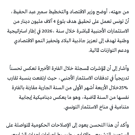
‬ودعم‭ ‬التوازنات‭ ‬المالية‭.‬
‬متنامية‭ ‬في‭ ‬مناخ‭ ‬الاستثمار‭ ‬التونسي‭.‬