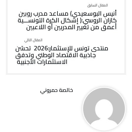
‬أعمق‭ ‬من‭ ‬تغيير‭ ‬المدربين‭ ‬أو‭ ‬اللاعبين
‬الاستثمارات‭ ‬الأجنبية‭ ‬
خالصة حمروني