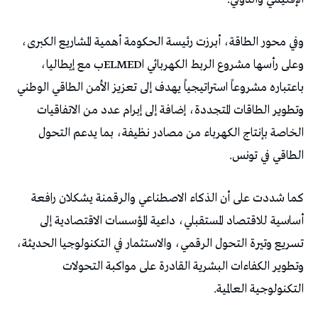
‬الطاقي‭ ‬في‭ ‬تونس‭.‬
‬التكنولوجية‭ ‬العالمية‭.‬