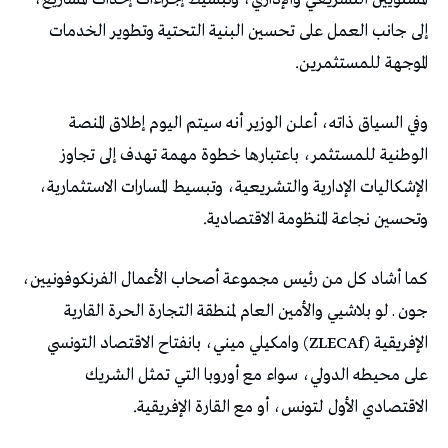
‬الموجهة‭ ‬للمستثمرين‭.‬
‬وتحسين‭ ‬نجاعة‭ ‬المنظومة‭ ‬الاقتصادية‭.‬
‬الاقتصادي‭ ‬الأول‭ ‬لتونس،‭ ‬أو‭ ‬مع‭ ‬القارة‭ ‬الإفريقية‭.‬