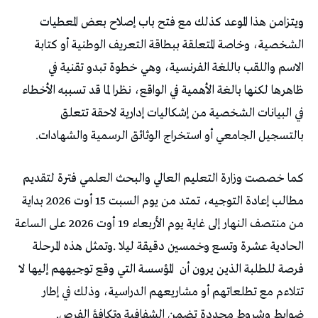
‬بالتسجيل‭ ‬الجامعي‭ ‬أو‭ ‬استخراج‭ ‬الوثائق‭ ‬الرسمية‭ ‬والشهادات‭.‬
‬فرصة‭ ‬للطلبة‭ ‬الذين‭ ‬يرون‭ ‬أن‭
‬ضوابط‭ ‬وشروط‭ ‬محددة‭ ‬تضمن‭ ‬الشفافية‭ ‬وتكافؤ‭ ‬الفرص‭.‬