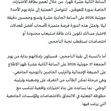
‬الخاصة‭ ‬بدورة‭ ‬المتفوقين،‭ ‬لتتواصل‭ ‬العملية‭ ‬إلى‭ ‬غاية‭ ‬يوم‭ ‬الأحد‭ ‬5‭
‬اختصاصات‭ ‬تستقطب‭ ‬نخبة‭ ‬الناجحين‭.‬
‬التي‭ ‬يرغب‭ ‬فيها‭.‬