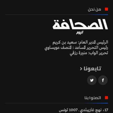
من نحن
الرئيس المدير العام: سعيد بن كريم
رئيس التحرير المساعد : المنصف عويساوي
تحرير الواب: منيرة رزقي
تابعونا
اتصلوا بنا
17، نهج غاريبلدي ـ 1007 تونس