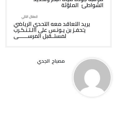
‬الشواطئ‭ ‬الملوّثة
‬لمستــقبل‭ ‬المرســـــــى
مصباح ‭ ‬الجدي