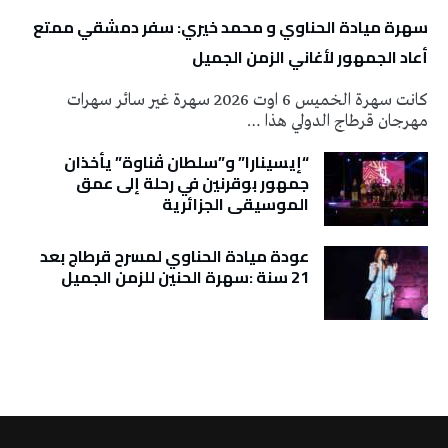
سهرة ميادة الحناوي و محمد خيري: سفر دمشقي ممتع
أعاد الجمهور لأغاني الزمن الجميل
كانت سهرة الخميس 6 اوت 2026 سهرة غير سائر سهرات
مهرجان قرطاج الدولي هذا …
“إيسينارا” و”سلطان ڤناوة” يأخذان
جمهور بوقرنين في رحلة إلى عمق
الموسيقى الجزائرية
عودة ميادة الحناوي لمسرح قرطاج بعد
21 سنة :سهرة الحنين للزمن الجميل
تونس الطقس