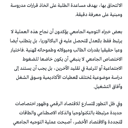
‬ومبنية‭ ‬على‭ ‬معرفة‭ ‬دقيقة‭.‬
‬وآفاق‭ ‬التشغيل‭.‬