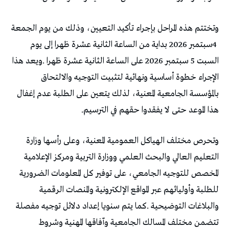
‬هذا‭ ‬الموعد‭ ‬حتى‭ ‬لا‭ ‬يفقدوا‭ ‬حقهم‭ ‬في‭ ‬الترسيم‭.‬