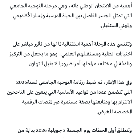
‬والمهني‭ ‬المستقبلي‭.‬
‬والدقة‭ ‬في‭ ‬مختلف‭ ‬مراحلها‭ ‬أمرا‭ ‬ضروريا‭ ‬لا‭ ‬يقبل‭ ‬التهاون‭.‬
وفي‭ ‬هذا‭ ‬الإطار،‭ ‬تم‭ ‬ضبط‭ ‬رزنامة‭ ‬التوجيه‭ ‬الجامعي‭ ‬لسنة‭ ‬2026‭
‬المخصصة‭ ‬للغرض‭.‬