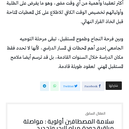
‬قبل‭ ‬اتخاذ‭ ‬القرار‭ ‬النهائي‭.‬
‬المستقبل‭ ‬المهني‭
‬لعقود‭ ‬طويلة‭ ‬قادمة‭.‬
‫‫ شاركها‬
Twitter
Facebook