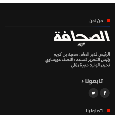
من نحن
الرئيس المدير العام: سعيد بن كريم
رئيس التحرير المساعد : المنصف عويساوي
تحرير الواب: منيرة رزقي
تابعونا
اتصلوا بنا