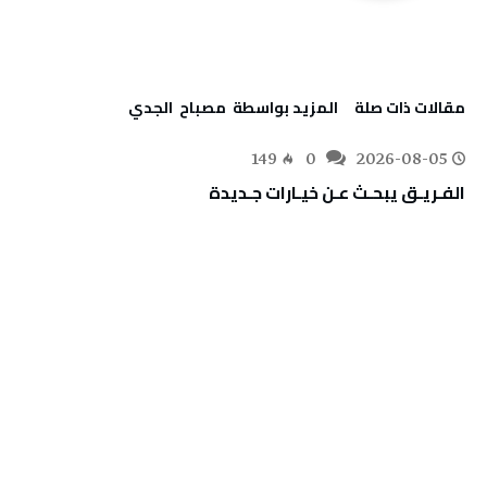
‫مقالات ذات صلة‬
‫‫المزيد بواسطة‬ ‬ مصباح ‭ ‬الجدي
149
0
2026-08-05
الفـريـق‭ ‬يبحـث‭ ‬عـن‭ ‬خيـارات‭ ‬جـديدة