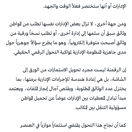
‬الإدارات‭ ‬أو‭ ‬أنها‭ ‬ستختصر‭ ‬فعلاً‭ ‬الوقت‭ ‬والجهد‭.‬
‬مدى‭ ‬جاهزية‭ ‬المنظومة‭ ‬الإدارية‭ ‬لمواكبة‭ ‬التحول‭ ‬الرقمي‭ ‬الحقيقي‭.‬
‬مسؤولية‭ ‬التنقل‭ ‬بين‭ ‬المكاتب‭.‬