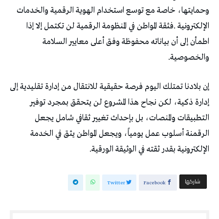
‬والخصوصية‭.‬
‬الإلكترونية‭ ‬بقدر‭ ‬ثقته‭ ‬في‭ ‬الوثيقة‭ ‬الورقية‭.‬
‫‫ شاركها‬
Twitter
Facebook