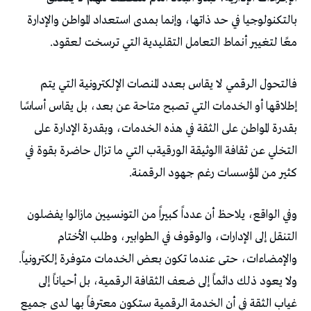
‬معًا‭ ‬لتغيير‭ ‬أنماط‭ ‬التعامل‭ ‬التقليدية‭ ‬التي‭ ‬ترسخت‭ ‬لعقود‭.‬
‬كثير‭ ‬من‭ ‬المؤسسات‭ ‬رغم‭ ‬جهود‭ ‬الرقمنة‭.‬
‬والإمضاءات،‭ ‬حتى‭ ‬عندما‭ ‬تكون‭ ‬بعض‭ ‬الخدمات‭ ‬متوفرة‭ ‬إلكترونياً‭.