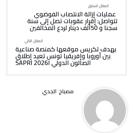
‬سجنا‭ ‬و50‭ ‬ألف‭ ‬دينار‭ ‬لردع‭ ‬المخالفين‭
‬الصالون‭ ‬الدولي‭ ‬اSAPRI 2026‭
مصباح ‭ ‬الجدي