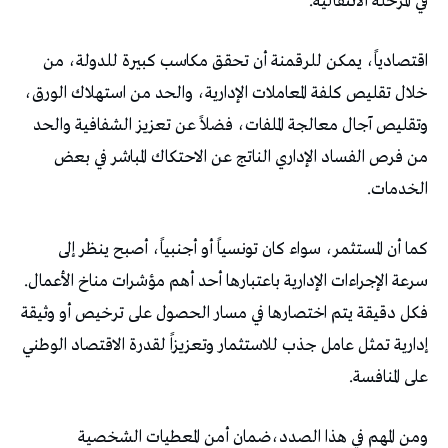
‬في‭ ‬المرحلة‭ ‬الانتقالية‭.‬
‬الخدمات‭.‬
‬سرعة‭ ‬الإجراءات‭ ‬الإدارية‭ ‬باعتبارها‭ ‬أحد‭ ‬أهم‭ ‬مؤشرات‭ ‬مناخ‭ ‬الأعمال‭.
‬على‭ ‬المنافسة‭.‬