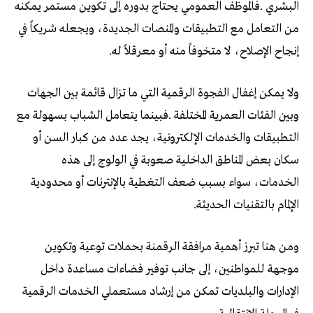
‬إنجاح‭ ‬الإصلاح،‭ ‬لا‭ ‬متخوفاً‭ ‬منه‭ ‬أو‭ ‬معرقلاً‭ ‬له‭.‬
‬الإلمام‭ ‬بالتقنيات‭ ‬الحديثة‭.‬